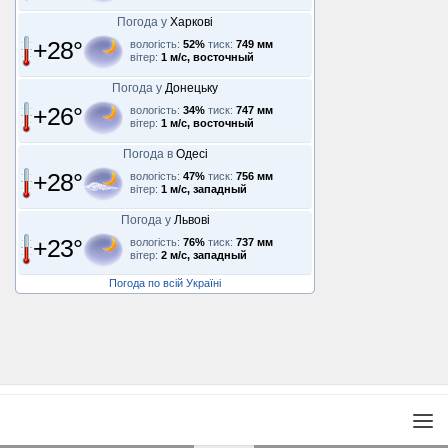
Погода у
Харкові
+28°
вологість:
52%
тиск:
749 мм
вітер:
1 м/с, восточный
Погода у
Донецьку
+26°
вологість:
34%
тиск:
747 мм
вітер:
1 м/с, восточный
Погода в
Одесі
+28°
вологість:
47%
тиск:
756 мм
вітер:
1 м/с, западный
Погода у
Львові
+23°
вологість:
76%
тиск:
737 мм
вітер:
2 м/с, западный
Погода по всій Україні