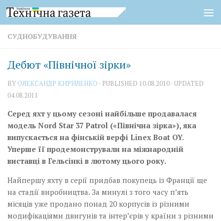
Skip to content
СУДНОБУДУВАННЯ
Дебют «Північної зірки»
BY
ОЛЕКСАНДР КИРИЛЕНКО
· PUBLISHED
10.08.2010
· UPDATED
04.08.2011
Cеред яхт у цьому сезоні найбільше продавалася
модель Nord Star 37 Patrol («Північна зірка»), яка
випускається на фінській верфі Linex Boat OY.
Уперше її продемонстрували на міжнародній
виставці в Гельсінкі в лютому цього року.
Найпершу яхту в серії придбав покупець із Франції ще
на стадії виробництва. За минулі з того часу п’ять
місяців уже продано понад 20 корпусів із різними
модифікаціями двигунів та інтер’єрів у країни з різними