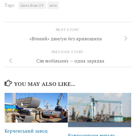
Tags:
Linex Boat OY
яхта
NEXT STORY
«Вічний» двигун без кривошипа
PREVIOUS STORY
Сім мобільних — одна зарядка
YOU MAY ALSO LIKE...
Керченський завод
Композитори металу