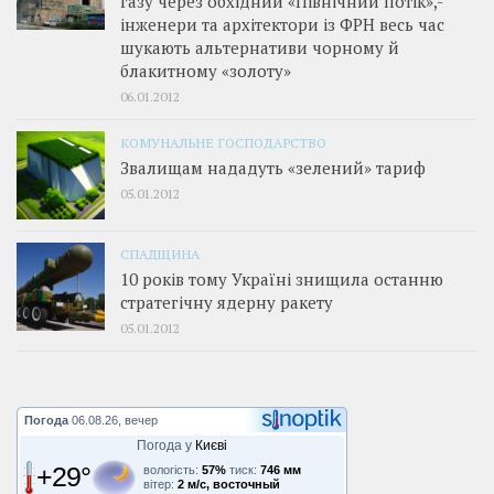
газу через обхідний «Північний потік»,­
інженери та архітектори із ФРН весь час
шукають альтернативи чорному й
блакитному «золоту»
06.01.2012
КОМУНАЛЬНЕ ГОСПОДАРСТВО
Звалищам нададуть «зелений» тариф
05.01.2012
СПАДЩИНА
10 років тому Україні знищила останню
стратегічну ядерну ракету
05.01.2012
Погода
06.08.26, вечер
Погода у
Києві
+29°
вологість:
57%
тиск:
746 мм
вітер:
2 м/с, восточный