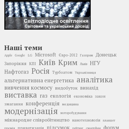
Наші теми
Донецьк
Microsoft
LG
Євро-2012
Google
Газпром
Apple
Київ
Крим
НГУ
Запоріжжя
КПІ
Львів
Росія
Нафтогаз
Турбоатом
Укрзалізниця
аналітика
альтернативна енергетика
вивчення космосу
винахід
видобуток
виставка
газ
екологія
економіка
закон
конференція
змагання
медицина
модернізація
моторобудування
міжнародне співробітництво
нанотехнологія
планшет
підсумок
форум
приватизація
премія
смартфон
рейтинг