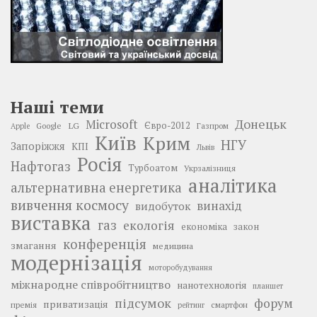
Наші теми
Донецьк
Microsoft
LG
Євро-2012
Google
Газпром
Apple
Київ
Крим
НГУ
Запоріжжя
КПІ
Львів
Росія
Нафтогаз
Турбоатом
Укрзалізниця
аналітика
альтернативна енергетика
вивчення космосу
винахід
видобуток
виставка
газ
екологія
економіка
закон
конференція
змагання
медицина
модернізація
моторобудування
міжнародне співробітництво
нанотехнологія
планшет
підсумок
форум
приватизація
премія
смартфон
рейтинг