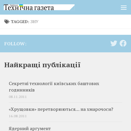
Skip to content
TAGGED:
ЗНУ
FOLLOW:
Найкращі публікації
Секретні технології київських баштових
годинників
08.11.2011
«Хрущовки» перетворюються… на хмарочоси?
16.08.2011
Ядерний аргумент