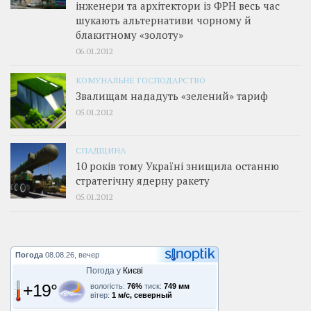
інженери та архітектори із ФРН весь час
шукають альтернативи чорному й
блакитному «золоту»
06.01.2012
КОМУНАЛЬНЕ ГОСПОДАРСТВО
Звалищам нададуть «зелений» тариф
05.01.2012
СПАДЩИНА
10 років тому Україні знищила останню
стратегічну ядерну ракету
05.01.2012
Погода
08.08.26, вечер
Погода у
Києві
+19°
вологість:
76%
тиск:
749 мм
вітер:
1 м/с, северный