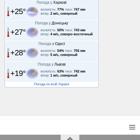
Погода у
Харкові
+25°
вологість:
77%
тиск:
747 мм
вітер:
2 м/с, северный
Погода у
Донецьку
+27°
вологість:
50%
тиск:
743 мм
вітер:
4 м/с, северо-восточный
Погода в
Одесі
+28°
вологість:
54%
тиск:
755 мм
вітер:
5 м/с, северный
Погода у
Львові
+19°
вологість:
63%
тиск:
742 мм
вітер:
1 м/с, северный
Погода по всій Україні