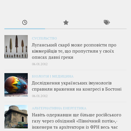
СУСПІЛЬСТВО
Луганський скарб може розповісти про
кіммерійців те, що пропустили у своїх
описах давні греки
06.01.2012
БІОЛОГІЯ І МЕДИЦИНА
Дослідження українських імунологів
справили враження на конгресі в Бостоні
06.01.2012
АЛЬТЕРНАТИВНА ЕНЕРГЕТИКА
Навіть одержавши ще більше російського
газу через обхідний «Північний потік»,­
інженери та архітектори із ФРН весь час