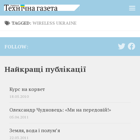
Skip to content
TAGGED:
WIRELESS UKRAINE
FOLLOW:
Найкращі публікації
Курс на корвет
18.05.2010
Олександр Чудновець: «Ми на передовій!»
05.04.2011
Земля, вода і полум’я
22.03.2011