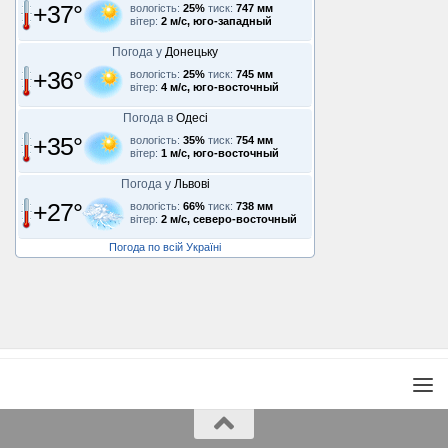
+37°
вологість:
25%
тиск:
747 мм
вітер:
2 м/с, юго-западный
Погода у
Донецьку
+36°
вологість:
25%
тиск:
745 мм
вітер:
4 м/с, юго-восточный
Погода в
Одесі
+35°
вологість:
35%
тиск:
754 мм
вітер:
1 м/с, юго-восточный
Погода у
Львові
+27°
вологість:
66%
тиск:
738 мм
вітер:
2 м/с, северо-восточный
Погода по всій Україні