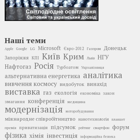
Наші теми
Донецьк
Microsoft
LG
Євро-2012
Google
Газпром
Apple
Київ
Крим
НГУ
Запоріжжя
КПІ
Львів
Росія
Нафтогаз
Турбоатом
Укрзалізниця
аналітика
альтернативна енергетика
вивчення космосу
винахід
видобуток
виставка
газ
екологія
економіка
закон
конференція
змагання
медицина
модернізація
моторобудування
міжнародне співробітництво
нанотехнологія
планшет
підсумок
форум
приватизація
премія
смартфон
рейтинг
фізика
інвестиція
хімія
інформаційна безпека