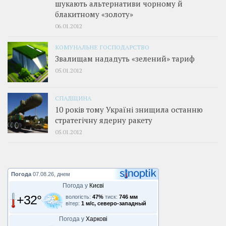
шукають альтернативи чорному й
блакитному «золоту»
06.01.2012
КОМУНАЛЬНЕ ГОСПОДАРСТВО
Звалищам нададуть «зелений» тариф
05.01.2012
СПАДЩИНА
10 років тому Україні знищила останню
стратегічну ядерну ракету
05.01.2012
Погода
07.08.26, днем
Погода у
Києві
+32°
вологість:
47%
тиск:
746 мм
вітер:
1 м/с, северо-западный
Погода у
Харкові