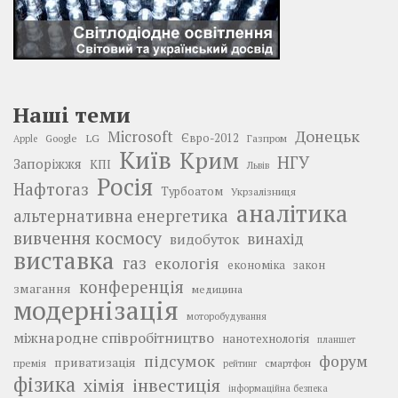
Наші теми
Донецьк
Microsoft
LG
Євро-2012
Google
Газпром
Apple
Київ
Крим
НГУ
Запоріжжя
КПІ
Львів
Росія
Нафтогаз
Турбоатом
Укрзалізниця
аналітика
альтернативна енергетика
вивчення космосу
винахід
видобуток
виставка
газ
екологія
економіка
закон
конференція
змагання
медицина
модернізація
моторобудування
міжнародне співробітництво
нанотехнологія
планшет
підсумок
форум
приватизація
премія
смартфон
рейтинг
фізика
інвестиція
хімія
інформаційна безпека