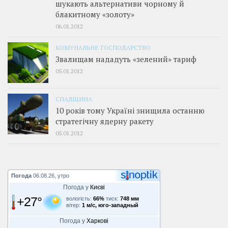
шукають альтернативи чорному й
блакитному «золоту»
06.01.2012
КОМУНАЛЬНЕ ГОСПОДАРСТВО
Звалищам нададуть «зелений» тариф
05.01.2012
СПАДЩИНА
10 років тому Україні знищила останню
стратегічну ядерну ракету
05.01.2012
Погода
06.08.26, утро
Погода у
Києві
+27°
вологість:
66%
тиск:
748 мм
вітер:
1 м/с, юго-западный
Погода у
Харкові