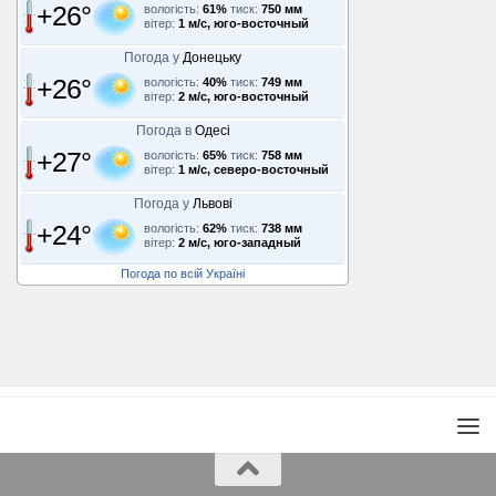
+26°
вологість:
61%
тиск:
750 мм
вітер:
1 м/с, юго-восточный
Погода у
Донецьку
+26°
вологість:
40%
тиск:
749 мм
вітер:
2 м/с, юго-восточный
Погода в
Одесі
+27°
вологість:
65%
тиск:
758 мм
вітер:
1 м/с, северо-восточный
Погода у
Львові
+24°
вологість:
62%
тиск:
738 мм
вітер:
2 м/с, юго-западный
Погода по всій Україні