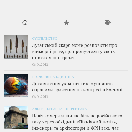
СУСПІЛЬСТВО
Луганський скарб може розповісти про
кіммерійців те, що пропустили у своїх
описах давні греки
06.01.2012
БІОЛОГІЯ І МЕДИЦИНА
Дослідження українських імунологів
справили враження на конгресі в Бостоні
06.01.2012
АЛЬТЕРНАТИВНА ЕНЕРГЕТИКА
Навіть одержавши ще більше російського
газу через обхідний «Північний потік»,­
інженери та архітектори із ФРН весь час