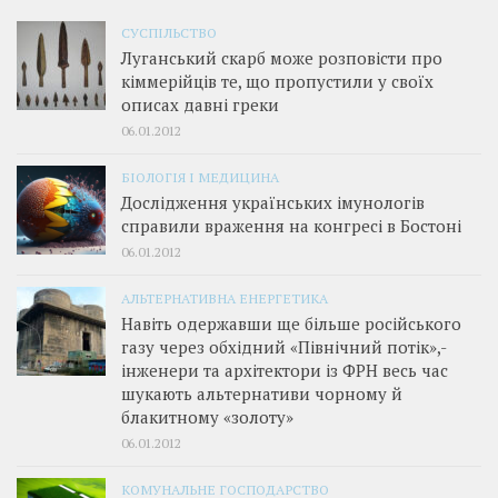
СУСПІЛЬСТВО
Луганський скарб може розповісти про
кіммерійців те, що пропустили у своїх
описах давні греки
06.01.2012
БІОЛОГІЯ І МЕДИЦИНА
Дослідження українських імунологів
справили враження на конгресі в Бостоні
06.01.2012
АЛЬТЕРНАТИВНА ЕНЕРГЕТИКА
Навіть одержавши ще більше російського
газу через обхідний «Північний потік»,­
інженери та архітектори із ФРН весь час
шукають альтернативи чорному й
блакитному «золоту»
06.01.2012
КОМУНАЛЬНЕ ГОСПОДАРСТВО