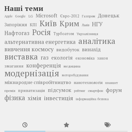
Наші теми
Донецьк
Microsoft
LG
Євро-2012
Google
Газпром
Apple
Київ
Крим
НГУ
Запоріжжя
КПІ
Львів
Росія
Нафтогаз
Турбоатом
Укрзалізниця
аналітика
альтернативна енергетика
вивчення космосу
винахід
видобуток
виставка
газ
екологія
економіка
закон
конференція
змагання
медицина
модернізація
моторобудування
міжнародне співробітництво
нанотехнологія
планшет
підсумок
форум
приватизація
премія
смартфон
рейтинг
фізика
інвестиція
хімія
інформаційна безпека