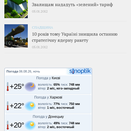
Звалищам нададуть «зелений» тариф
05.01.2012
СПАДЩИНА
10 років тому Україні знищила останню
стратегічну ядерну ракету
05.01.2012
Погода
06.08.26, ночь
Погода у
Києві
+25°
вологість:
65%
тиск:
748 мм
вітер:
2 м/с, юго-западный
Погода у
Харкові
+22°
вологість:
77%
тиск:
750 мм
вітер:
1 м/с, восточный
Погода у
Донецьку
+20°
вологість:
49%
тиск:
748 мм
вітер:
2 м/с, восточный