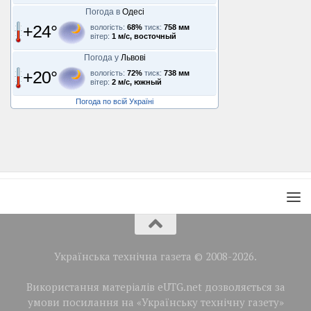
Погода в
Одесі
+24°
вологість:
68%
тиск:
758 мм
вітер:
1 м/с, восточный
Погода у
Львові
+20°
вологість:
72%
тиск:
738 мм
вітер:
2 м/с, южный
Погода по всій Україні
Українська технічна газета © 2008-2026.
Використання матеріалів eUTG.net дозволяється за
умови посилання на «Українську технічну газету»