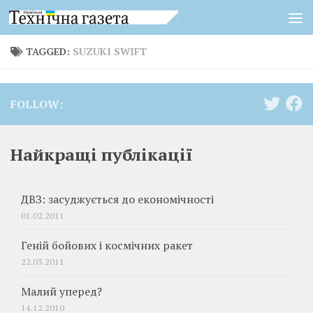
Skip to content
TAGGED:
SUZUKI SWIFT
FOLLOW:
Найкращі публікації
ДВЗ: засуджується до економічності
01.02.2011
Геній бойових і космічних ракет
22.03.2011
Малий уперед?
14.12.2010