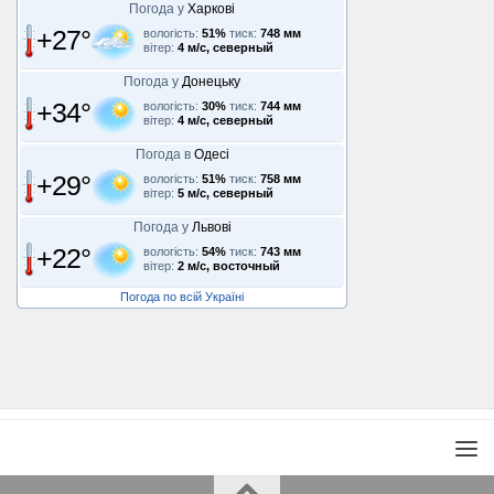
Погода у
Харкові
+27°
вологість:
51%
тиск:
748 мм
вітер:
4 м/с, северный
Погода у
Донецьку
+34°
вологість:
30%
тиск:
744 мм
вітер:
4 м/с, северный
Погода в
Одесі
+29°
вологість:
51%
тиск:
758 мм
вітер:
5 м/с, северный
Погода у
Львові
+22°
вологість:
54%
тиск:
743 мм
вітер:
2 м/с, восточный
Погода по всій Україні