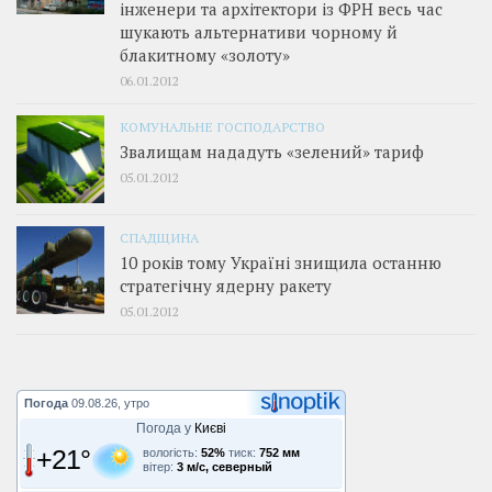
інженери та архітектори із ФРН весь час
шукають альтернативи чорному й
блакитному «золоту»
06.01.2012
КОМУНАЛЬНЕ ГОСПОДАРСТВО
Звалищам нададуть «зелений» тариф
05.01.2012
СПАДЩИНА
10 років тому Україні знищила останню
стратегічну ядерну ракету
05.01.2012
Погода
09.08.26, утро
Погода у
Києві
+21°
вологість:
52%
тиск:
752 мм
вітер:
3 м/с, северный