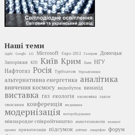
Наші теми
Донецьк
Microsoft
LG
Євро-2012
Google
Газпром
Apple
Київ
Крим
НГУ
Запоріжжя
КПІ
Львів
Росія
Нафтогаз
Турбоатом
Укрзалізниця
аналітика
альтернативна енергетика
вивчення космосу
винахід
видобуток
виставка
газ
екологія
економіка
закон
конференція
змагання
медицина
модернізація
моторобудування
міжнародне співробітництво
нанотехнологія
планшет
підсумок
форум
приватизація
премія
смартфон
рейтинг