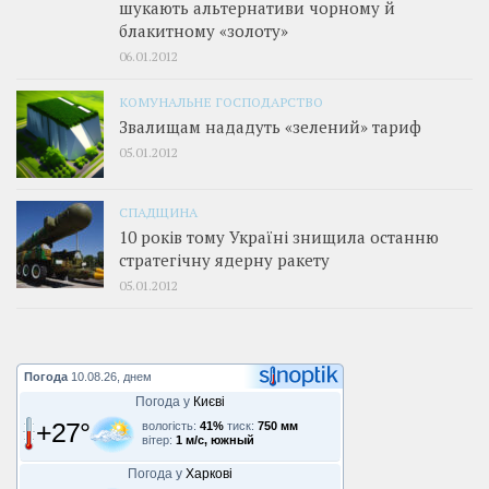
шукають альтернативи чорному й
блакитному «золоту»
06.01.2012
КОМУНАЛЬНЕ ГОСПОДАРСТВО
Звалищам нададуть «зелений» тариф
05.01.2012
СПАДЩИНА
10 років тому Україні знищила останню
стратегічну ядерну ракету
05.01.2012
Погода
10.08.26, днем
Погода у
Києві
+27°
вологість:
41%
тиск:
750 мм
вітер:
1 м/с, южный
Погода у
Харкові