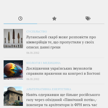
СУСПІЛЬСТВО
Луганський скарб може розповісти про
кіммерійців те, що пропустили у своїх
описах давні греки
06.01.2012
БІОЛОГІЯ І МЕДИЦИНА
Дослідження українських імунологів
справили враження на конгресі в Бостоні
06.01.2012
АЛЬТЕРНАТИВНА ЕНЕРГЕТИКА
Навіть одержавши ще більше російського
газу через обхідний «Північний потік»,­
інженери та архітектори із ФРН весь час