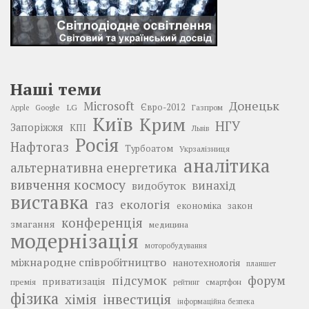
Наші теми
Донецьк
Microsoft
LG
Євро-2012
Google
Газпром
Apple
Київ
Крим
НГУ
Запоріжжя
КПІ
Львів
Росія
Нафтогаз
Турбоатом
Укрзалізниця
аналітика
альтернативна енергетика
вивчення космосу
винахід
видобуток
виставка
газ
екологія
економіка
закон
конференція
змагання
медицина
модернізація
моторобудування
міжнародне співробітництво
нанотехнологія
планшет
підсумок
форум
приватизація
премія
смартфон
рейтинг
фізика
інвестиція
хімія
інформаційна безпека