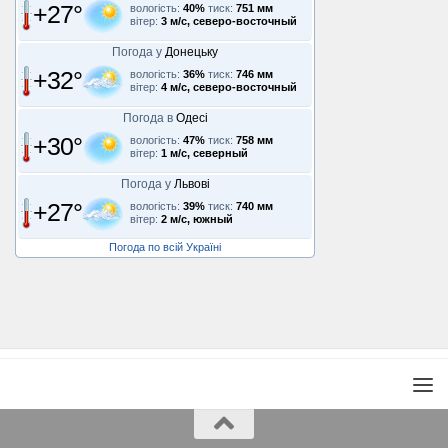
+27°
вологість:
40%
тиск:
751 мм
вітер:
3 м/с, северо-восточный
Погода у
Донецьку
+32°
вологість:
36%
тиск:
746 мм
вітер:
4 м/с, северо-восточный
Погода в
Одесі
+30°
вологість:
47%
тиск:
758 мм
вітер:
1 м/с, северный
Погода у
Львові
+27°
вологість:
39%
тиск:
740 мм
вітер:
2 м/с, южный
Погода по всій Україні