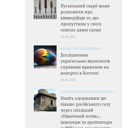
Луганський скарб може
розповісти про
кіммерійців те, що
пропустили у своїх
описах давні греки
06.01.2012
БІОЛОГІЯ І МЕДИЦИНА
Дослідження
українських імунологів
справили враження на
конгресі в Бостоні
06.01.2012
АЛЬТЕРНАТИВНА ЕНЕРГЕТИКА
Навіть одержавши ще
більше російського газу
через обхідний
«Північний потік»,­
інженери та архітектори
із ФРН весь час шукають