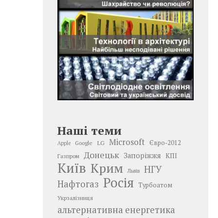
Наші теми
Microsoft
LG
Євро-2012
Google
Apple
Донецьк
Запоріжжя
КПІ
Газпром
Київ
Крим
НГУ
Львів
Росія
Нафтогаз
Турбоатом
Укрзалізниця
альтернативна енергетика