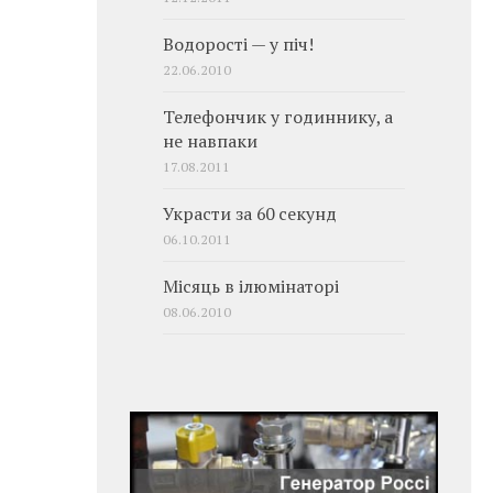
Водорості — у піч!
22.06.2010
Телефончик у годиннику, а
не навпаки
17.08.2011
Украсти за 60 секунд
06.10.2011
Місяць в ілюмінаторі
08.06.2010