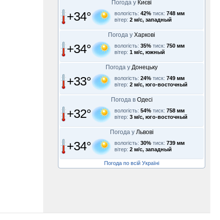
Погода у
Києві
+34°
вологість:
42%
тиск:
748 мм
вітер:
2 м/с, западный
Погода у
Харкові
+34°
вологість:
35%
тиск:
750 мм
вітер:
1 м/с, южный
Погода у
Донецьку
+33°
вологість:
24%
тиск:
749 мм
вітер:
2 м/с, юго-восточный
Погода в
Одесі
+32°
вологість:
54%
тиск:
758 мм
вітер:
3 м/с, юго-восточный
Погода у
Львові
+34°
вологість:
30%
тиск:
739 мм
вітер:
2 м/с, западный
Погода по всій Україні