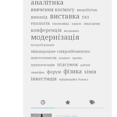
аналітика
вивчення космосу
видобуток
виставка
газ
винахід
екологія
змагання
економіка
закон
конференція
медицина
модернізація
моторобудування
міжнародне співробітництво
нанотехнологія
премія
планшет
підсумок
приватизація
рейтинг
фізика
хімія
форум
смартфон
інвестиція
інформаційна безпека
СУСПІЛЬСТВО