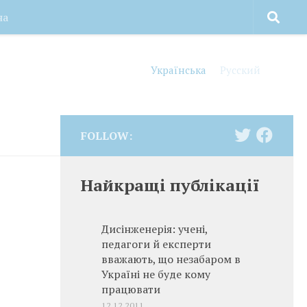
на
Українська
Русский
FOLLOW:
Найкращі публікації
Дисінженерія: учені,
педагоги й експерти
вважають, що незабаром в
Україні не буде кому
працювати
12.12.2011