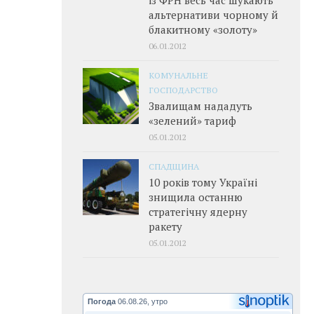
альтернативи чорному й
блакитному «золоту»
06.01.2012
КОМУНАЛЬНЕ
ГОСПОДАРСТВО
Звалищам нададуть
«зелений» тариф
05.01.2012
СПАДЩИНА
10 років тому Україні
знищила останню
стратегічну ядерну
ракету
05.01.2012
Погода
06.08.26, утро