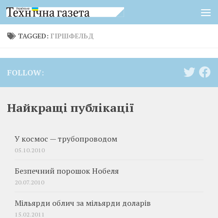
Skip to content
TAGGED:
ГІРШФЕЛЬД
FOLLOW:
Найкращі публікації
У космос — трубопроводом
05.10.2010
Безпечний порошок Нобеля
20.07.2010
Мільярди облич за мільярди доларів
15.02.2011