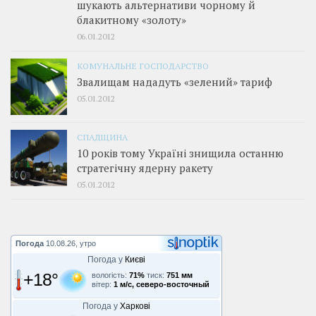
шукають альтернативи чорному й
блакитному «золоту»
06.01.2012
КОМУНАЛЬНЕ ГОСПОДАРСТВО
Звалищам нададуть «зелений» тариф
05.01.2012
СПАДЩИНА
10 років тому Україні знищила останню
стратегічну ядерну ракету
05.01.2012
Погода
10.08.26, утро
Погода у
Києві
+18°
вологість:
71%
тиск:
751 мм
вітер:
1 м/с, северо-восточный
Погода у
Харкові