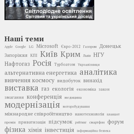
Наші теми
Донецьк
Microsoft
LG
Євро-2012
Google
Газпром
Apple
Київ
Крим
НГУ
Запоріжжя
КПІ
Львів
Росія
Нафтогаз
Турбоатом
Укрзалізниця
аналітика
альтернативна енергетика
вивчення космосу
винахід
видобуток
виставка
газ
екологія
економіка
закон
конференція
змагання
медицина
модернізація
моторобудування
міжнародне співробітництво
нанотехнологія
планшет
підсумок
форум
приватизація
премія
смартфон
рейтинг
фізика
інвестиція
хімія
інформаційна безпека