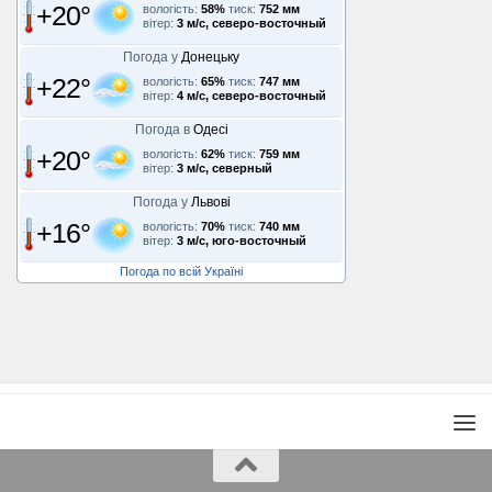
+20°
вологість:
58%
тиск:
752 мм
вітер:
3 м/с, северо-восточный
Погода у
Донецьку
+22°
вологість:
65%
тиск:
747 мм
вітер:
4 м/с, северо-восточный
Погода в
Одесі
+20°
вологість:
62%
тиск:
759 мм
вітер:
3 м/с, северный
Погода у
Львові
+16°
вологість:
70%
тиск:
740 мм
вітер:
3 м/с, юго-восточный
Погода по всій Україні