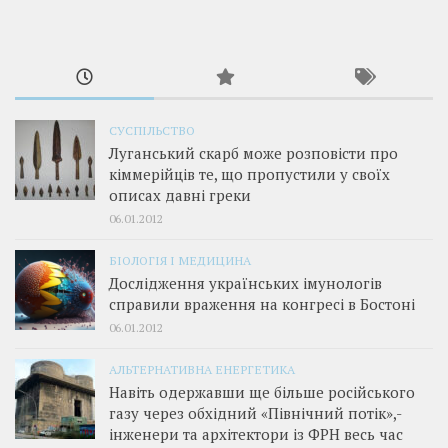
СУСПІЛЬСТВО
Луганський скарб може розповісти про
кіммерійців те, що пропустили у своїх
описах давні греки
06.01.2012
БІОЛОГІЯ І МЕДИЦИНА
Дослідження українських імунологів
справили враження на конгресі в Бостоні
06.01.2012
АЛЬТЕРНАТИВНА ЕНЕРГЕТИКА
Навіть одержавши ще більше російського
газу через обхідний «Північний потік»,­
інженери та архітектори із ФРН весь час