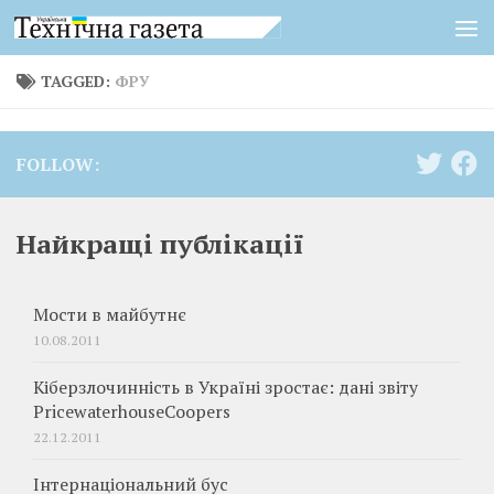
Skip to content
TAGGED:
ФРУ
FOLLOW:
Найкращі публікації
Мости в майбутнє
10.08.2011
Кіберзлочинність в Україні зростає: дані звіту
PricewaterhouseCoopers
22.12.2011
Інтернаціональний бус