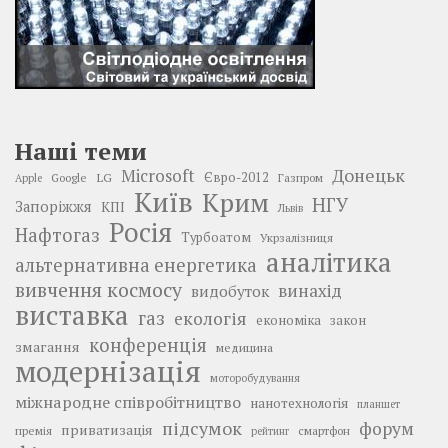
Наші теми
Донецьк
Microsoft
LG
Євро-2012
Google
Газпром
Apple
Київ
Крим
НГУ
Запоріжжя
КПІ
Львів
Росія
Нафтогаз
Турбоатом
Укрзалізниця
аналітика
альтернативна енергетика
вивчення космосу
винахід
видобуток
виставка
газ
екологія
економіка
закон
конференція
змагання
медицина
модернізація
моторобудування
міжнародне співробітництво
нанотехнологія
планшет
підсумок
форум
приватизація
премія
смартфон
рейтинг