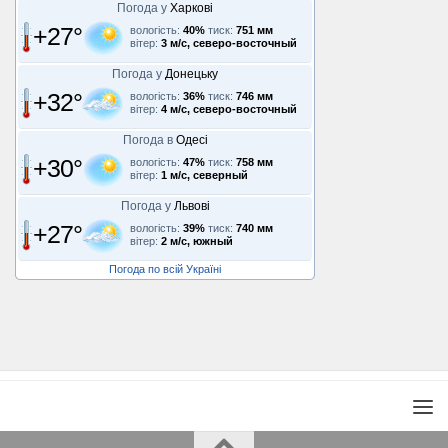
Погода у
Харкові
+27°
вологість:
40%
тиск:
751 мм
вітер:
3 м/с, северо-восточный
Погода у
Донецьку
+32°
вологість:
36%
тиск:
746 мм
вітер:
4 м/с, северо-восточный
Погода в
Одесі
+30°
вологість:
47%
тиск:
758 мм
вітер:
1 м/с, северный
Погода у
Львові
+27°
вологість:
39%
тиск:
740 мм
вітер:
2 м/с, южный
Погода по всій Україні