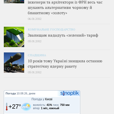
інженери та архітектори із ФРН весь час
шукають альтернативи чорному й
блакитному «золоту»
06.01.2012
КОМУНАЛЬНЕ ГОСПОДАРСТВО
Звалищам нададуть «зелений» тариф
05.01.2012
СПАДЩИНА
10 років тому Україні знищила останню
стратегічну ядерну ракету
05.01.2012
Погода
10.08.26, днем
Погода у
Києві
+27°
вологість:
41%
тиск:
750 мм
вітер:
1 м/с, южный