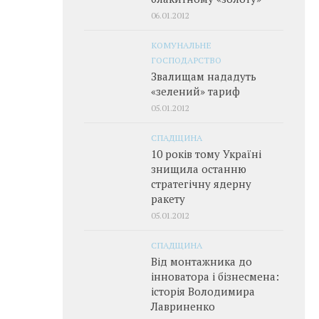
06.01.2012
КОМУНАЛЬНЕ
ГОСПОДАРСТВО
Звалищам нададуть
«зелений» тариф
05.01.2012
СПАДЩИНА
10 років тому Україні
знищила останню
стратегічну ядерну
ракету
05.01.2012
СПАДЩИНА
Від монтажника до
інноватора і бізнесмена:
історія Володимира
Лавриненко