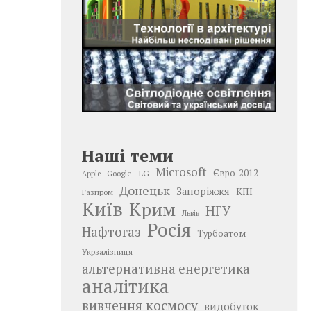
Наші теми
Microsoft
LG
Євро-2012
Google
Apple
Донецьк
Запоріжжя
КПІ
Газпром
Київ
Крим
НГУ
Львів
Росія
Нафтогаз
Турбоатом
Укрзалізниця
альтернативна енергетика
аналітика
вивчення космосу
видобуток