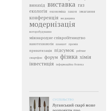
виставка
газ
винахід
екологія
змагання
економіка
закон
конференція
медицина
модернізація
моторобудування
міжнародне співробітництво
нанотехнологія
премія
планшет
підсумок
приватизація
рейтинг
фізика
хімія
форум
смартфон
інвестиція
інформаційна безпека
СУСПІЛЬСТВО
Луганський скарб може
розповісти про