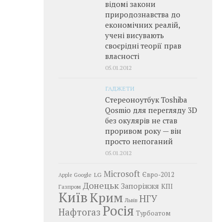
відомі закони
природознавства до
економічних реалій,
учені висувають
своєрідні теорії прав
власності
05.01.2012
ГАДЖЕТИ
Стереоноутбук Toshiba
Qosmio для перегляду 3D
без окулярів не став
проривом року — він
просто непоганий
05.01.2012
Microsoft
LG
Євро-2012
Google
Apple
Донецьк
Запоріжжя
КПІ
Газпром
Київ
Крим
НГУ
Львів
Росія
Нафтогаз
Турбоатом