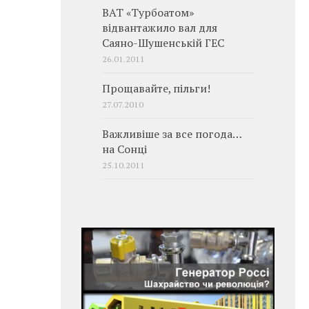
ВАТ «Турбоатом»
відвантажило вал для
Саяно-Шушенській ГЕС
26.01.2011
Прощавайте, пільги!
27.07.2010
Важливіше за все погода…
на Сонці
25.10.2011