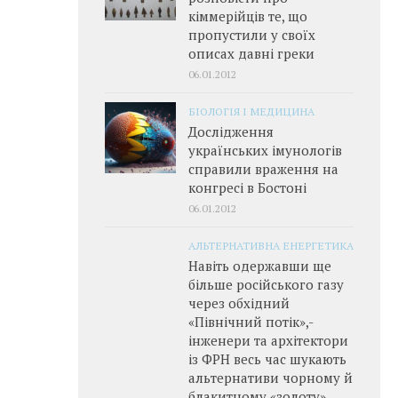
кіммерійців те, що
пропустили у своїх
описах давні греки
06.01.2012
БІОЛОГІЯ І МЕДИЦИНА
Дослідження
українських імунологів
справили враження на
конгресі в Бостоні
06.01.2012
АЛЬТЕРНАТИВНА ЕНЕРГЕТИКА
Навіть одержавши ще
більше російського газу
через обхідний
«Північний потік»,­
інженери та архітектори
із ФРН весь час шукають
альтернативи чорному й
блакитному «золоту»