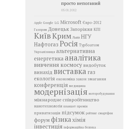
просто непоганий
05.01.2012
Microsoft
LG
Євро-2012
Google
Apple
Донецьк
Запоріжжя
КПІ
Газпром
Київ
Крим
НГУ
Львів
Росія
Нафтогаз
Турбоатом
альтернативна
Укрзалізниця
аналітика
енергетика
вивчення космосу
видобуток
виставка
газ
винахід
екологія
змагання
економіка
закон
конференція
медицина
модернізація
моторобудування
міжнародне співробітництво
нанотехнологія
премія
планшет
підсумок
приватизація
смартфон
рейтинг
фізика
хімія
форум
інвестиція
інформаційна безпека