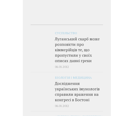
СУСПІЛЬСТВО
Луганський скарб може
розповісти про
кіммерійців те, що
пропустили у своїх
описах давні греки
06.01.2012
БІОЛОГІЯ І МЕДИЦИНА
Дослідження
українських імунологів
справили враження на
конгресі в Бостоні
06.01.2012