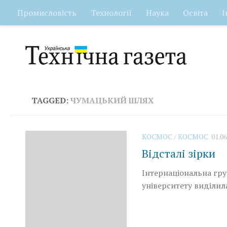
Промисловість
Технології
Наука
Освіта
І
Skip to content
TAGGED:
ЧУМАЦЬКИЙ ШЛЯХ
КОСМОС
/
КОСМОС
01.06
Відсталі зірки
Інтернаціональна гру
університету виділила