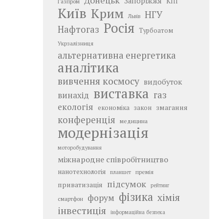
Донецьк
Запоріжжя
КПІ
Газпром
Київ
Крим
НГУ
Львів
Росія
Нафтогаз
Турбоатом
Укрзалізниця
альтернативна енергетика
аналітика
вивчення космосу
видобуток
виставка
газ
винахід
екологія
змагання
економіка
закон
конференція
медицина
модернізація
моторобудування
міжнародне співробітництво
нанотехнологія
премія
планшет
підсумок
приватизація
рейтинг
фізика
хімія
форум
смартфон
інвестиція
інформаційна безпека