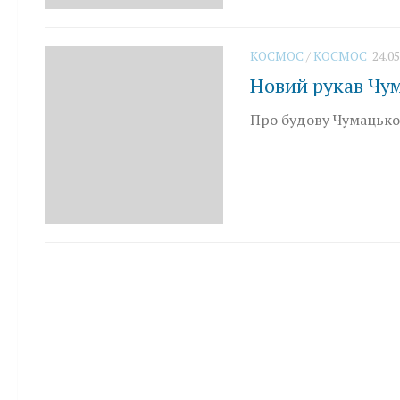
КОСМОС
/
КОСМОС
24.05
Новий рукав Чу
Про будову Чумацьког