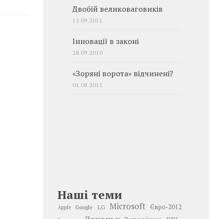
Двобій великоваговиків
12.09.2011
Інновації в законі
28.09.2010
«Зоряні ворота» відчинені?
01.08.2011
Наші теми
Microsoft
LG
Євро-2012
Google
Apple