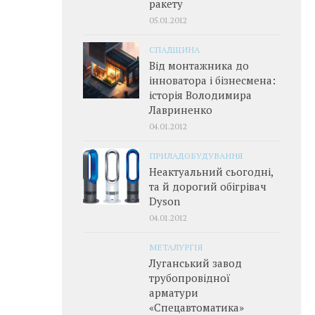
ракету
05.01.2012
СПАДЩИНА
Від монтажника до
інноватора і бізнесмена:
історія Володимира
Лавриненко
04.01.2012
ПРИЛАДОБУДУВАННЯ
Неактуальний сьогодні,
та й дорогий обігрівач
Dyson
04.01.2012
МЕТАЛУРГІЯ
Луганський завод
трубопровідної
арматури
«Спецавтоматика»