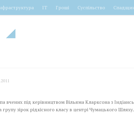
нфраструктура
ІТ
Гроші
Суспільство
Спадщи
.2011
па вчених під керівництвом Вільяма Кларксона з Індіанс
 групу зірок рідкісного класу в центрі Чумацького Шляху.