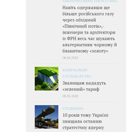
АЛЬТЕРНАТИВНА ЕНЕРГЕТИКА
Навіть одержавши ще
більше російського газу
через обхідний
«Північний потік»,­
інженери та архітектори
із ФРН весь час шукають
альтернативи чорному й
блакитному «золоту»
06.01.2012
КОМУНАЛЬНЕ
ГОСПОДАРСТВО
Звалищам нададуть
«зелений» тариф
05.01.2012
СПАДЩИНА
10 років тому Україні
знищила останню
стратегічну ядерну