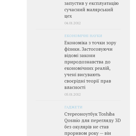
запустив у експлуатацію
сучасний малярський
цех
04.01.2012
ЕКОНОМІЧНІ НАУКИ
Економіка з точки зору
фізики. Застосовуючи
відомі закони
природознавства до
економічних реалій,
учені висувають
своєрідні теорії прав
власності
05.01.2012
ГАДЖЕТИ
Стереоноутбук Toshiba
Qosmio для перегляду 3D
без окулярів не став
проривом року — він