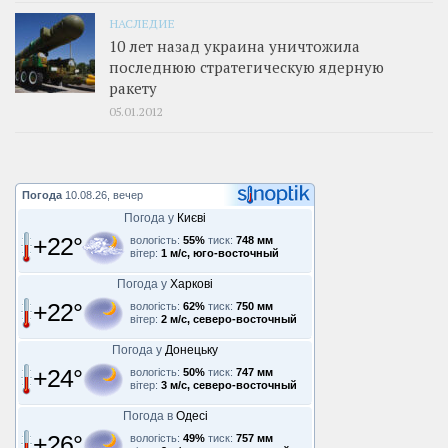
НАСЛЕДИЕ
10 лет назад украина уничтожила
последнюю стратегическую ядерную
ракету
05.01.2012
Погода
10.08.26, вечер
Погода у
Києві
+22°
вологість:
55%
тиск:
748 мм
вітер:
1 м/с, юго-восточный
Погода у
Харкові
+22°
вологість:
62%
тиск:
750 мм
вітер:
2 м/с, северо-восточный
Погода у
Донецьку
+24°
вологість:
50%
тиск:
747 мм
вітер:
3 м/с, северо-восточный
Погода в
Одесі
+26°
вологість:
49%
тиск:
757 мм