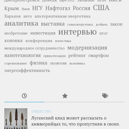
Запорожье
Евро-2012
США
НГУ
Нафтогаз
Крым
Россия
Львов
Харьков
альтернативная энергетика
авто
аналитика
выставка
закон
добыча
гелиоэнергетика
интервью
инвестиция
изобретение
итог
колонка
конференция
логистика
модернизация
международное сотрудничество
нанотехнология
рейтинг
смартфон
приватизация
физика
экология
соревнование
экономика
энергоэффективность
ОБЩЕСТВО
Луганский клад может рассказать о
киммерийцах то, что пропустили в своих