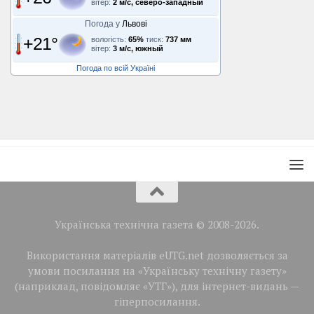
вітер:
2 м/с, северо-западный
Погода у
Львові
+21°
вологість:
65%
тиск:
737 мм
вітер:
3 м/с, южный
Погода по всій Україні
Українська технічна газета © 2008-2026.
Використання матеріалів eUTG.net дозволяється за
умови посилання на «Українську технічну газету»
(наприклад, повідомляє «УТГ»), для інтернет-видань —
гіперпосилання.