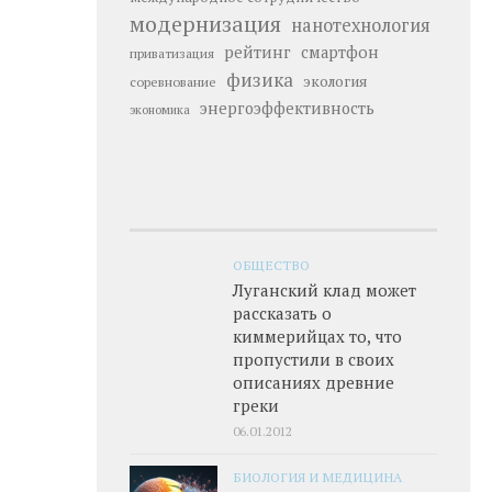
модернизация
нанотехнология
рейтинг
смартфон
приватизация
физика
экология
соревнование
энергоэффективность
экономика
ОБЩЕСТВО
Луганский клад может
рассказать о
киммерийцах то, что
пропустили в своих
описаниях древние
греки
06.01.2012
БИОЛОГИЯ И МЕДИЦИНА