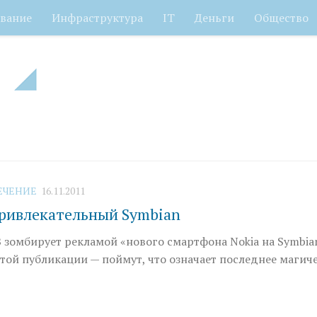
вание
Инфраструктура
IT
Деньги
Общество
ЕЧЕНИЕ
16.11.2011
ривлекательный Symbian
зомбирует рекламой «нового смартфона Nokia на Symbian 
той публикации — поймут, что означает последнее магич