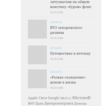
энтузиастам на общем
воистину «буром» фоне
03.03.2008
ДЕНЬГИ
ВТО запорожского
разлива
03.03.2008
ДЕНЬГИ
Путешествие в легенду
04.03.2008
ДЕНЬГИ
«Развал-схождение»
ценою в жизнь
04.03.2008
Microsoft
Google
Apple
Cisco
Intel
LG
Днепропетровск
ВНУ Даля
Донецк