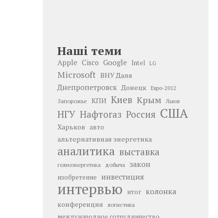
Наші теми
Google
Apple
Cisco
Intel
LG
Microsoft
ВНУ Даля
Днепропетровск
Донецк
Евро-2012
Киев
Крым
КПИ
Запорожье
Львов
США
НГУ
Нафтогаз
Россия
Харьков
авто
альтернативная энергетика
аналитика
выставка
закон
добыча
гелиоэнергетика
инвестиция
изобретение
интервью
колонка
итог
конференция
логистика
международное сотрудничество