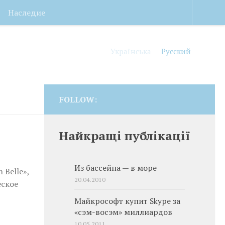
Наследие
Українська
Русский
FOLLOW:
Найкращі публікації
Из бассейна — в море
Belle»,
20.04.2010
еское
Майкрософт купит Skype за
«сэм-восэм» миллиардов
10.05.2011