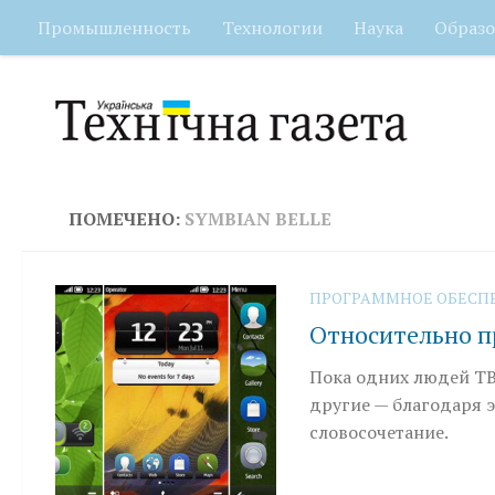
Промышленность
Технологии
Наука
Образо
Перейти к содержимому
ПОМЕЧЕНО:
SYMBIAN BELLE
ПРОГРАММНОЕ ОБЕСП
Относительно п
Пока одних людей ТВ 
другие — благодаря э
словосочетание.