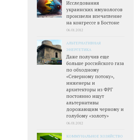
Исследования
украинских имунологов
произвели впечатление
на конгрессе в Бостоне
06.01.2012
АЛЬТЕРНАТИВНАЯ
ЭНЕРГЕТИКА
Даже получив еще
больше российского газа
по обходному
«Северному потоку»,
инженеры и
архитекторы из ФРГ
постоянно ищут
альтернативы
дорожающим черному и
голубому «золоту»
06.01.2012
КОММУНАЛЬНОЕ ХОЗЯЙСТВО