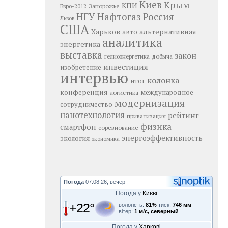
Киев
Крым
КПИ
Запорожье
Евро-2012
НГУ
Нафтогаз
Россия
Львов
США
Харьков
альтернативная
авто
аналитика
энергетика
выставка
закон
добыча
гелиоэнергетика
инвестиция
изобретение
интервью
колонка
итог
конференция
логистика
международное
модернизация
сотрудничество
нанотехнология
рейтинг
приватизация
физика
смартфон
соревнование
энергоэффективность
экология
экономика
Погода
07.08.26, вечер
Погода у
Києві
+22°
вологість:
81%
тиск:
746 мм
вітер:
1 м/с, северный
Погода у
Харкові