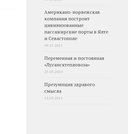
Американо-норвежская
компания построит
цивилизованные
пассажирские порты в Ялте
и Севастополе
09.11.2011
Переменная и постоянная
«Лугансктепловоза»
25.05.2010
Презумпция здравого
смысла
15.03.2011