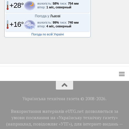
+28°
вологість:
58%
тиск:
754 мм
вітер:
1 м/с, северный
Погода у
Львові
+16°
вологість:
99%
тиск:
740 мм
вітер:
4 м/с, северный
Погода по всій Україні
Українська технічна газета © 2008-2026.
Використання матеріалів eUTG.net дозволяється за
умови посилання на «Українську технічну газету»
(наприклад, повідомляє «УТГ»), для інтернет-видань —