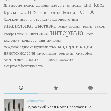
Киев
Днепропетровск
Донецк
КПИ
Запорожье
Евро-2012
США
НГУ
Нафтогаз
Крым
Россия
Львов
Харьков
альтернативная энергетика
авто
аналитика
выставка
закон
добыча
гелиоэнергетика
интервью
инвестиция
изобретение
итог
колонка
конференция
логистика
модернизация
международное сотрудничество
нанотехнология
рейтинг
смартфон
приватизация
физика
экология
соревнование
экономика
энергоэффективность
ОБЩЕСТВО
Луганский клад может рассказать о