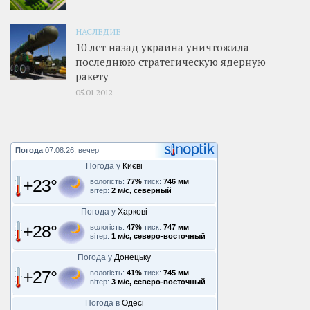
НАСЛЕДИЕ
10 лет назад украина уничтожила
последнюю стратегическую ядерную
ракету
05.01.2012
Погода
07.08.26, вечер
Погода у
Києві
+23°
вологість:
77%
тиск:
746 мм
вітер:
2 м/с, северный
Погода у
Харкові
+28°
вологість:
47%
тиск:
747 мм
вітер:
1 м/с, северо-восточный
Погода у
Донецьку
+27°
вологість:
41%
тиск:
745 мм
вітер:
3 м/с, северо-восточный
Погода в
Одесі