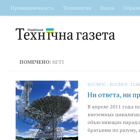
Промышленность
Технологии
Наука
Образо
Перейти к содержимому
ПОМЕЧЕНО:
SETI
КОСМОС
/
КОСМОС
21.06
Ни ответа, ни п
В апреле 2011 года 
внеземных цивилизаци
объясняющих парадок
братьями по разуму,