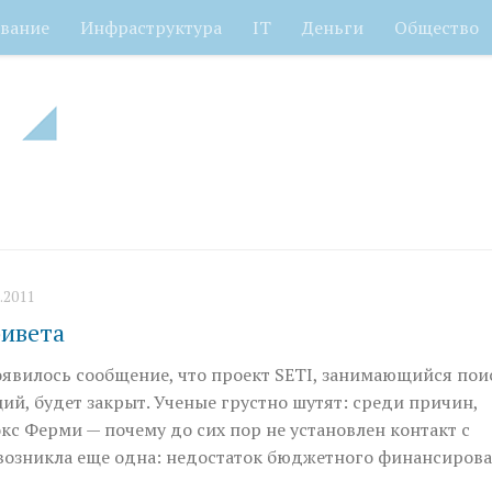
вание
Инфраструктура
IT
Деньги
Общество
.2011
ривета
появилось сообщение, что проект SETI, занимающийся по
й, будет закрыт. Ученые грустно шутят: среди причин,
с Ферми — почему до сих пор не установлен контакт с
 возникла еще одна: недостаток бюджетного финансирова