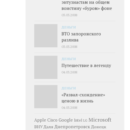
энтузиастам на общем
воистину «буром» фоне
03.03.2008
ДЕНЬГИ
ВТО запорожского
разлива
03.03.2008
ДЕНЬГИ
Путешествие в легенду
04.03.2008
ДЕНЬГИ
«Развал-схождение»
ценою в жизнь
04.03.2008
Microsoft
Google
Apple
Cisco
Intel
LG
Днепропетровск
ВНУ Даля
Донецк