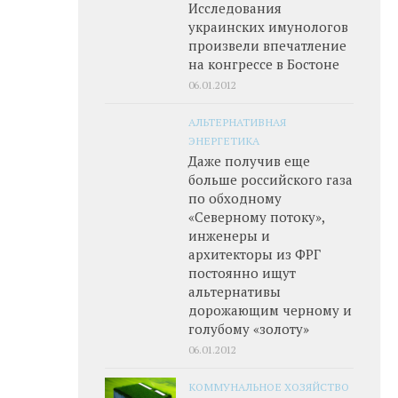
Исследования
украинских имунологов
произвели впечатление
на конгрессе в Бостоне
06.01.2012
АЛЬТЕРНАТИВНАЯ
ЭНЕРГЕТИКА
Даже получив еще
больше российского газа
по обходному
«Северному потоку»,
инженеры и
архитекторы из ФРГ
постоянно ищут
альтернативы
дорожающим черному и
голубому «золоту»
06.01.2012
КОММУНАЛЬНОЕ ХОЗЯЙСТВО