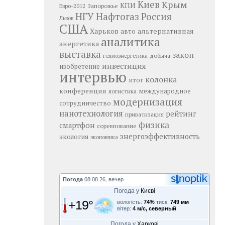
Киев
Крым
КПИ
Запорожье
Евро-2012
НГУ
Нафтогаз
Россия
Львов
США
Харьков
альтернативная
авто
аналитика
энергетика
выставка
закон
добыча
гелиоэнергетика
инвестиция
изобретение
интервью
колонка
итог
конференция
логистика
международное
модернизация
сотрудничество
нанотехнология
рейтинг
приватизация
физика
смартфон
соревнование
энергоэффективность
экология
экономика
Погода
08.08.26, вечер
Погода у
Києві
+19°
вологість:
74%
тиск:
749 мм
вітер:
4 м/с, северный
Погода у
Харкові