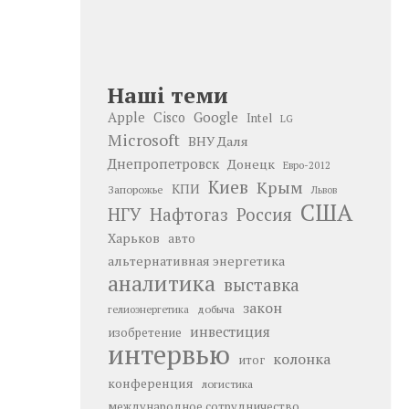
Наші теми
Google
Apple
Cisco
Intel
LG
Microsoft
ВНУ Даля
Днепропетровск
Донецк
Евро-2012
Киев
Крым
КПИ
Запорожье
Львов
США
НГУ
Нафтогаз
Россия
Харьков
авто
альтернативная энергетика
аналитика
выставка
закон
добыча
гелиоэнергетика
инвестиция
изобретение
интервью
колонка
итог
конференция
логистика
международное сотрудничество