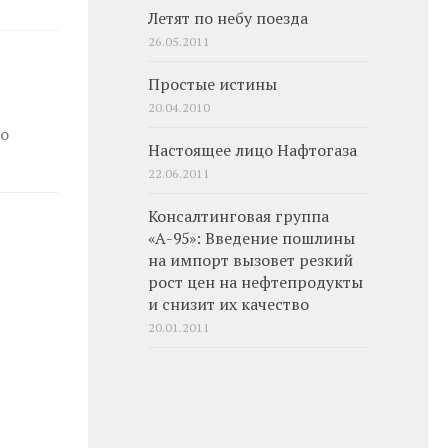
Летят по небу поезда
26.05.2011
Простые истины
20.04.2010
во
Настоящее лицо Нафтогаза
22.06.2011
Консалтинговая группа
«А-95»: Введение пошлины
на импорт вызовет резкий
рост цен на нефтепродукты
и снизит их качество
20.01.2011