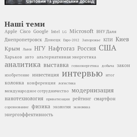
Наші теми
Microsoft
Google
Apple
Cisco
ВНУ Даля
Intel
LG
Киев
Днепропетровск
Донецк
КПИ
Запорожье
Евро-2012
США
НГУ
Нафтогаз
Крым
Россия
Львов
Харьков
альтернативная энергетика
авто
аналитика
выставка
закон
добыча
гелиоэнергетика
интервью
инвестиция
изобретение
итог
колонка
конференция
логистика
модернизация
международное сотрудничество
нанотехнология
рейтинг
смартфон
приватизация
физика
экология
соревнование
экономика
энергоэффективность