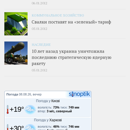
06.01.2012
КОММУНАЛЬНОЕ ХОЗЯЙСТВО
Свалки поставят на «зеленый» тариф
05.01.2012
НАСЛЕДИЕ
10 лет назад украина уничтожила
последнюю стратегическую ядерную
ракету
05.01.2012
Погода
08.08.26, вечер
Погода у
Києві
+19°
вологість:
73%
тиск:
749 мм
вітер:
3 м/с, северный
Погода у
Харкові
+30°
вологість:
46%
тиск:
746 мм