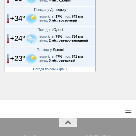
вітер:
4 м/с, южный
Погода у
Донецьку
+34°
вологість:
17%
тиск:
743 мм
вітер:
3 м/с, восточный
Погода в
Одесі
+24°
вологість:
79%
тиск:
754 мм
вітер:
2 м/с, северо-западный
Погода у
Львові
+23°
вологість:
47%
тиск:
741 мм
вітер:
3 м/с, северный
Погода по всій Україні