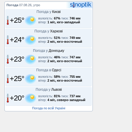
Погода
07.08.26, утро
Погода у
Києві
+25°
вологість:
67%
тиск:
746 мм
вітер:
1 м/с, юго-западный
Погода у
Харкові
+24°
вологість:
51%
тиск:
749 мм
вітер:
2 м/с, юго-восточный
Погода у
Донецьку
+23°
вологість:
46%
тиск:
747 мм
вітер:
2 м/с, юго-восточный
Погода в
Одесі
+25°
вологість:
58%
тиск:
755 мм
вітер:
2 м/с, юго-восточный
Погода у
Львові
+20°
вологість:
81%
тиск:
737 мм
вітер:
4 м/с, северо-западный
Погода по всій Україні