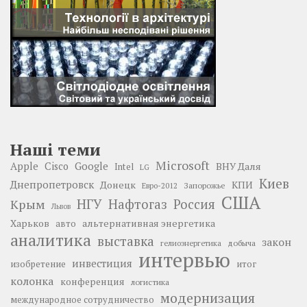
Наші теми
Microsoft
Google
Apple
Cisco
ВНУ Даля
Intel
LG
Киев
Днепропетровск
Донецк
КПИ
Запорожье
Евро-2012
США
НГУ
Нафтогаз
Крым
Россия
Львов
Харьков
альтернативная энергетика
авто
аналитика
выставка
закон
добыча
гелиоэнергетика
интервью
инвестиция
изобретение
итог
колонка
конференция
логистика
модернизация
международное сотрудничество