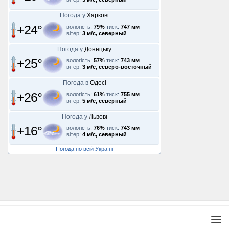
Погода у
Харкові
+24°
вологість:
79%
тиск:
747 мм
вітер:
3 м/с, северный
Погода у
Донецьку
+25°
вологість:
57%
тиск:
743 мм
вітер:
3 м/с, северо-восточный
Погода в
Одесі
+26°
вологість:
61%
тиск:
755 мм
вітер:
5 м/с, северный
Погода у
Львові
+16°
вологість:
76%
тиск:
743 мм
вітер:
4 м/с, северный
Погода по всій Україні