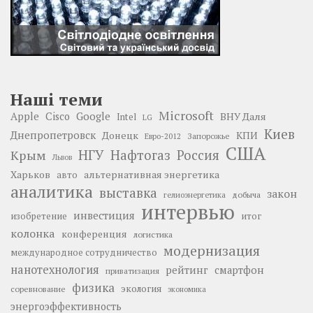
Наші теми
Microsoft
Google
Apple
Cisco
ВНУ Даля
Intel
LG
Киев
Днепропетровск
Донецк
КПИ
Запорожье
Евро-2012
США
НГУ
Нафтогаз
Крым
Россия
Львов
Харьков
альтернативная энергетика
авто
аналитика
выставка
закон
добыча
гелиоэнергетика
интервью
инвестиция
изобретение
итог
колонка
конференция
логистика
модернизация
международное сотрудничество
нанотехнология
рейтинг
смартфон
приватизация
физика
экология
соревнование
экономика
энергоэффективность