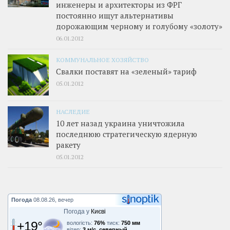
инженеры и архитекторы из ФРГ
постоянно ищут альтернативы
дорожающим черному и голубому «золоту»
06.01.2012
КОММУНАЛЬНОЕ ХОЗЯЙСТВО
Свалки поставят на «зеленый» тариф
05.01.2012
НАСЛЕДИЕ
10 лет назад украина уничтожила
последнюю стратегическую ядерную
ракету
05.01.2012
Погода
08.08.26, вечер
Погода у
Києві
+19°
вологість:
76%
тиск:
750 мм
вітер:
3 м/с, северный