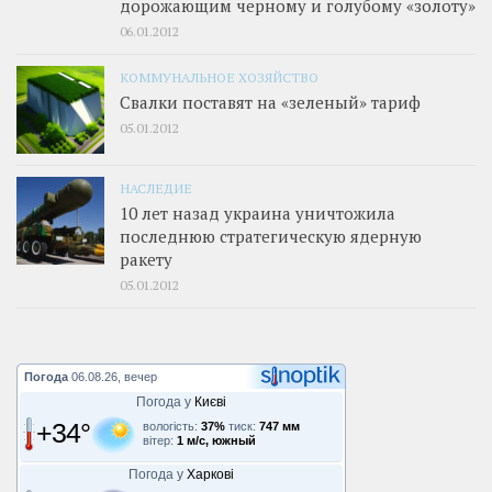
дорожающим черному и голубому «золоту»
06.01.2012
КОММУНАЛЬНОЕ ХОЗЯЙСТВО
Свалки поставят на «зеленый» тариф
05.01.2012
НАСЛЕДИЕ
10 лет назад украина уничтожила
последнюю стратегическую ядерную
ракету
05.01.2012
Погода
06.08.26, вечер
Погода у
Києві
+34°
вологість:
37%
тиск:
747 мм
вітер:
1 м/с, южный
Погода у
Харкові