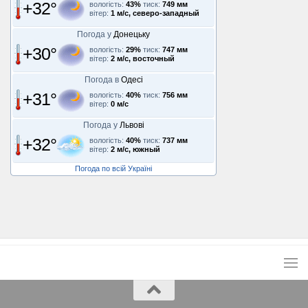
+32°
вологість:
43%
тиск:
749 мм
вітер:
1 м/с, северо-западный
Погода у
Донецьку
+30°
вологість:
29%
тиск:
747 мм
вітер:
2 м/с, восточный
Погода в
Одесі
+31°
вологість:
40%
тиск:
756 мм
вітер:
0 м/с
Погода у
Львові
+32°
вологість:
40%
тиск:
737 мм
вітер:
2 м/с, южный
Погода по всій Україні