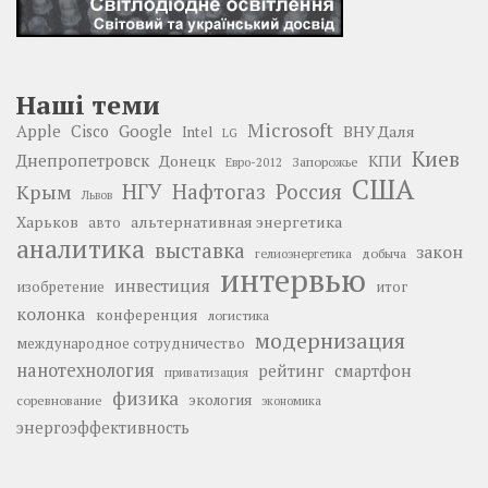
Наші теми
Microsoft
Google
Apple
Cisco
ВНУ Даля
Intel
LG
Киев
Днепропетровск
Донецк
КПИ
Запорожье
Евро-2012
США
НГУ
Нафтогаз
Крым
Россия
Львов
Харьков
альтернативная энергетика
авто
аналитика
выставка
закон
добыча
гелиоэнергетика
интервью
инвестиция
изобретение
итог
колонка
конференция
логистика
модернизация
международное сотрудничество
нанотехнология
рейтинг
смартфон
приватизация
физика
экология
соревнование
экономика
энергоэффективность