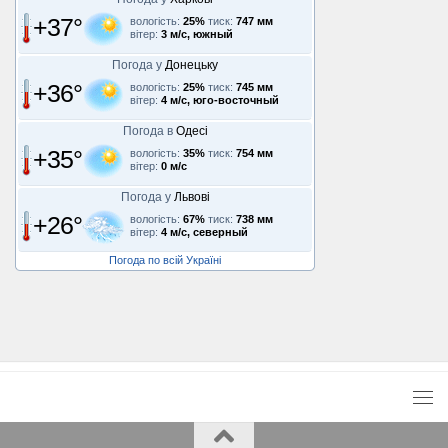
+37°
вологість:
25%
тиск:
747 мм
вітер:
3 м/с, южный
Погода у
Донецьку
+36°
вологість:
25%
тиск:
745 мм
вітер:
4 м/с, юго-восточный
Погода в
Одесі
+35°
вологість:
35%
тиск:
754 мм
вітер:
0 м/с
Погода у
Львові
+26°
вологість:
67%
тиск:
738 мм
вітер:
4 м/с, северный
Погода по всій Україні