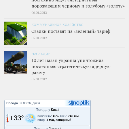
дорожающим черному и голубому «золоту»
06.01.2012
КОММУНАЛЬНОЕ ХОЗЯЙСТВО
Свалки поставят на «зеленый» тариф
05.01.2012
НАСЛЕДИЕ
10 лет назад украина уничтожила
последнюю стратегическую ядерную
ракету
05.01.2012
Погода
07.08.26, днем
Погода у
Києві
+33°
вологість:
45%
тиск:
746 мм
вітер:
1 м/с, северный
Погода у
Харкові