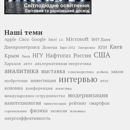
Наші теми
Microsoft
Google
Apple
Cisco
ВНУ Даля
Intel
LG
Киев
Днепропетровск
Донецк
КПИ
Запорожье
Евро-2012
США
НГУ
Нафтогаз
Крым
Россия
Львов
Харьков
альтернативная энергетика
авто
аналитика
выставка
закон
добыча
гелиоэнергетика
интервью
инвестиция
изобретение
итог
колонка
конференция
логистика
модернизация
международное сотрудничество
нанотехнология
рейтинг
смартфон
приватизация
физика
экология
соревнование
экономика
энергоэффективность