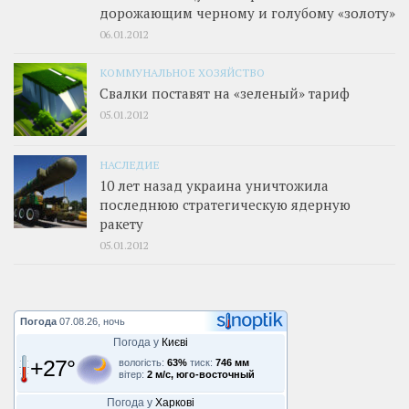
дорожающим черному и голубому «золоту»
06.01.2012
КОММУНАЛЬНОЕ ХОЗЯЙСТВО
Свалки поставят на «зеленый» тариф
05.01.2012
НАСЛЕДИЕ
10 лет назад украина уничтожила
последнюю стратегическую ядерную
ракету
05.01.2012
Погода
07.08.26, ночь
Погода у
Києві
+27°
вологість:
63%
тиск:
746 мм
вітер:
2 м/с, юго-восточный
Погода у
Харкові