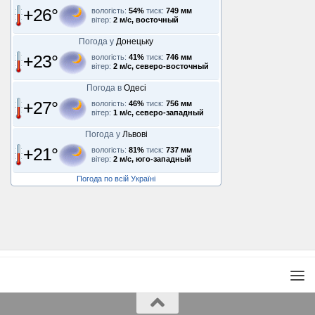
+26°
вологість:
54%
тиск:
749 мм
вітер:
2 м/с, восточный
Погода у
Донецьку
+23°
вологість:
41%
тиск:
746 мм
вітер:
2 м/с, северо-восточный
Погода в
Одесі
+27°
вологість:
46%
тиск:
756 мм
вітер:
1 м/с, северо-западный
Погода у
Львові
+21°
вологість:
81%
тиск:
737 мм
вітер:
2 м/с, юго-западный
Погода по всій Україні