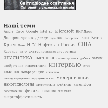
Наші теми
Microsoft
Google
Apple
Cisco
ВНУ Даля
Intel
LG
Киев
Днепропетровск
Донецк
КПИ
Запорожье
Евро-2012
США
НГУ
Нафтогаз
Крым
Россия
Львов
Харьков
альтернативная энергетика
авто
аналитика
выставка
закон
добыча
гелиоэнергетика
интервью
инвестиция
изобретение
итог
колонка
конференция
логистика
модернизация
международное сотрудничество
нанотехнология
рейтинг
смартфон
приватизация
физика
экология
соревнование
экономика
энергоэффективность