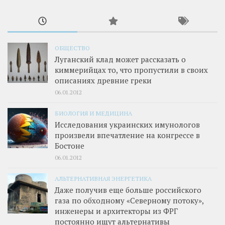
ОБЩЕСТВО
Луганский клад может рассказать о
киммерийцах то, что пропустили в своих
описаниях древние греки
06.01.2012
БИОЛОГИЯ И МЕДИЦИНА
Исследования украинских имунологов
произвели впечатление на конгрессе в
Бостоне
06.01.2012
АЛЬТЕРНАТИВНАЯ ЭНЕРГЕТИКА
Даже получив еще больше российского
газа по обходному «Северному потоку»,
инженеры и архитекторы из ФРГ
постоянно ищут альтернативы