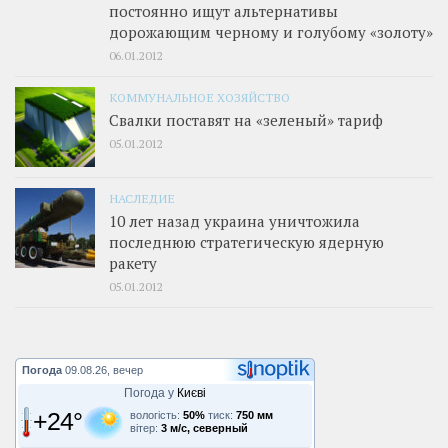
постоянно ищут альтернативы
дорожающим черному и голубому «золоту»
06.01.2012
КОММУНАЛЬНОЕ ХОЗЯЙСТВО
Свалки поставят на «зеленый» тариф
05.01.2012
НАСЛЕДИЕ
10 лет назад украина уничтожила
последнюю стратегическую ядерную
ракету
05.01.2012
Погода
09.08.26, вечер
Погода у
Києві
+24°
вологість:
50%
тиск:
750 мм
вітер:
3 м/с, северный