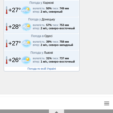
Погода у
Харкові
+27°
вологість:
50%
тиск:
749 мм
вітер:
2 м/с, северный
Погода у
Донецьку
+28°
вологість:
57%
тиск:
753 мм
вітер:
2 м/с, северо-восточный
Погода в
Одесі
+27°
вологість:
39%
тиск:
758 мм
вітер:
2 м/с, северо-западный
Погода у
Львові
+26°
вологість:
31%
тиск:
737 мм
вітер:
1 м/с, северо-восточный
Погода по всій Україні