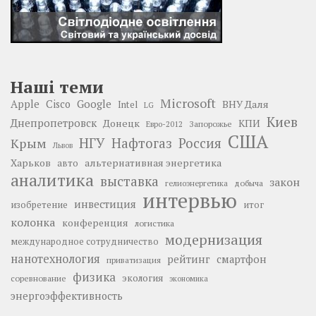
Наші теми
Microsoft
Google
Apple
Cisco
ВНУ Даля
Intel
LG
Киев
Днепропетровск
Донецк
КПИ
Запорожье
Евро-2012
США
НГУ
Нафтогаз
Крым
Россия
Львов
Харьков
альтернативная энергетика
авто
аналитика
выставка
закон
добыча
гелиоэнергетика
интервью
инвестиция
изобретение
итог
колонка
конференция
логистика
модернизация
международное сотрудничество
нанотехнология
рейтинг
смартфон
приватизация
физика
экология
соревнование
экономика
энергоэффективность