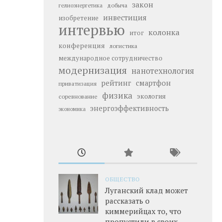
закон
добыча
гелиоэнергетика
инвестиция
изобретение
интервью
колонка
итог
конференция
логистика
международное сотрудничество
модернизация
нанотехнология
рейтинг
смартфон
приватизация
физика
экология
соревнование
энергоэффективность
экономика
ОБЩЕСТВО
Луганский клад может
рассказать о
киммерийцах то, что
пропустили в своих