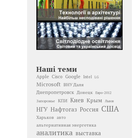
Наші теми
Google
Apple
Cisco
Intel
LG
Microsoft
ВНУ Даля
Днепропетровск
Донецк
Евро-2012
Киев
Крым
КПИ
Запорожье
Львов
США
НГУ
Нафтогаз
Россия
Харьков
авто
альтернативная энергетика
аналитика
выставка