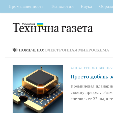
Промышленность
Технологии
Наука
Образо
Перейти к содержимому
ПОМЕЧЕНО:
ЭЛЕКТРОННАЯ МИКРОСХЕМА
АППАРАТНОЕ ОБЕСПЕ
Просто добавь з
Кремниевая планарна
своему пределу. Раз
составляет 22 нм, а 