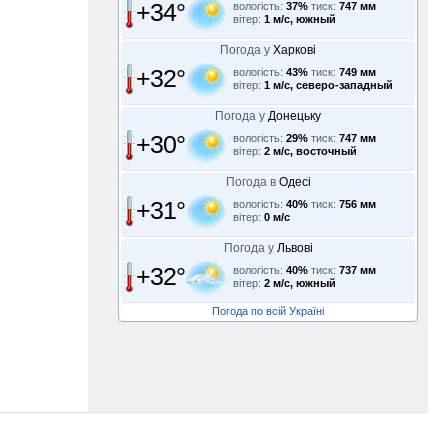
+34°
вологість:
37%
тиск:
747 мм
вітер:
1 м/с, южный
Погода у
Харкові
+32°
вологість:
43%
тиск:
749 мм
вітер:
1 м/с, северо-западный
Погода у
Донецьку
+30°
вологість:
29%
тиск:
747 мм
вітер:
2 м/с, восточный
Погода в
Одесі
+31°
вологість:
40%
тиск:
756 мм
вітер:
0 м/с
Погода у
Львові
+32°
вологість:
40%
тиск:
737 мм
вітер:
2 м/с, южный
Погода по всій Україні