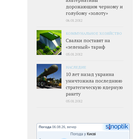
дорожающим черному и
голубому «золоту»
06.01.2012
КОММУНАЛЬНОЕ ХОЗЯЙСТВО
Свалки поставят на
«зеленый» тариф
05.01.2012
НАСЛЕДИЕ
10 лет назад украина
уничтожила последнюю
стратегическую ядерную
ракету
05.01.2012
Погода
06.08.26, вечер
Погода у
Києві