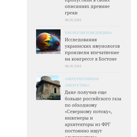
описаниях древние
греки
06.01.2012
БИОЛОГИЯ И МЕДИЦИНА
Исследования
украинских имунологов
произвели впечатление
на конгрессе в Бостоне
06.01.2012
АЛЬТЕРНАТИВНАЯ
ЭНЕРГЕТИКА
Даже получив еще
больше российского газа
по обходному
«Северному потоку»,
инженеры и
архитекторы из ФРГ
постоянно ищут
альтернативы