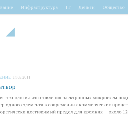
вание
Инфраструктура
IT
Деньги
Общество
ЧЕНИЕ
14.05.2011
атвор
я технология изготовления электронных микросхем под
мер одного элемента в современных коммерческих процес
теоретически достижимый предел для кремния — около 12