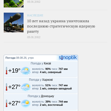
05.01.2012
НАСЛЕДИЕ
10 лет назад украина уничтожила
последнюю стратегическую ядерную
ракету
05.01.2012
Погода
08.08.26, утро
Погода у
Києві
+19°
вологість:
90%
тиск:
747 мм
вітер:
4 м/с, северный
Погода у
Харкові
+27°
вологість:
51%
тиск:
747 мм
вітер:
1 м/с, северо-западный
Погода у
Донецьку
+27°
вологість:
39%
тиск:
744 мм
вітер:
2 м/с, восточный