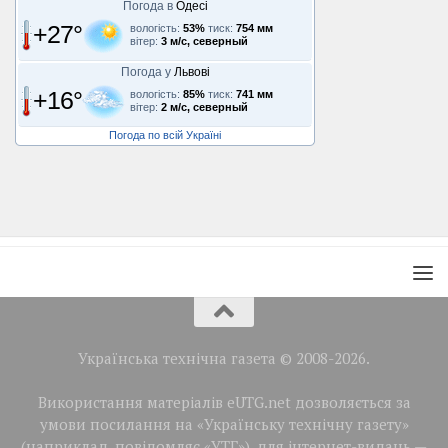
Погода в
Одесі
+27°
вологість:
53%
тиск:
754 мм
вітер:
3 м/с, северный
Погода у
Львові
+16°
вологість:
85%
тиск:
741 мм
вітер:
2 м/с, северный
Погода по всій Україні
Українська технічна газета © 2008-2026.
Використання матеріалів eUTG.net дозволяється за
умови посилання на «Українську технічну газету»
(наприклад, повідомляє «УТГ»), для інтернет-видань —