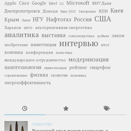
Microsoft
Google
Apple
Cisco
ВНУ Даля
Intel
LG
Киев
Днепропетровск
Донецк
КПИ
Запорожье
Евро-2012
США
НГУ
Нафтогаз
Крым
Россия
Львов
Харьков
альтернативная энергетика
авто
аналитика
выставка
закон
добыча
гелиоэнергетика
интервью
инвестиция
изобретение
итог
колонка
конференция
логистика
модернизация
международное сотрудничество
нанотехнология
рейтинг
смартфон
приватизация
физика
экология
соревнование
экономика
энергоэффективность
ОБЩЕСТВО
Луганский клад может рассказать о