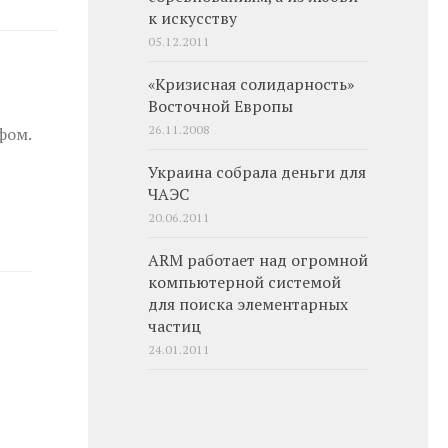
к искусству
05.12.2011
«Кризисная солидарность»
Восточной Европы
26.11.2008
фом.
Украина собрала деньги для
ЧАЭС
20.06.2011
ARM работает над огромной
компьютерной системой
для поиска элементарных
частиц
24.01.2011