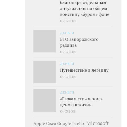
благодаря отдельным
энтузиастам на общем
воистину «буром» фоне
03.03.2008
ДЕНЬГИ
ВТО запорожского
разлива
03.03.2008
ДЕНЬГИ
Путешествие в легенду
04.03.2008
ДЕНЬГИ
«Развал-схождение»
ценою в жизнь
04.03.2008
Microsoft
Google
Apple
Cisco
Intel
LG