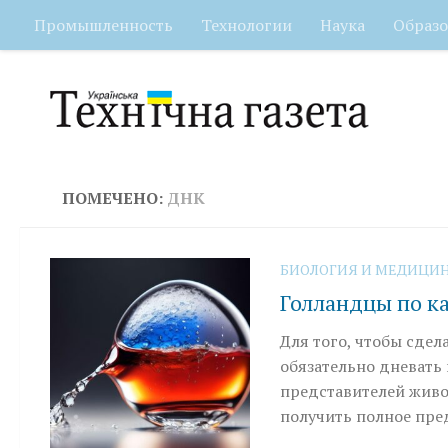
Промышленность
Технологии
Наука
Образо
Перейти к содержимому
ПОМЕЧЕНО:
ДНК
БИОЛОГИЯ И МЕДИЦИ
Голландцы по ка
Для того, чтобы сдел
обязательно дневать 
представителей живо
получить полное пред