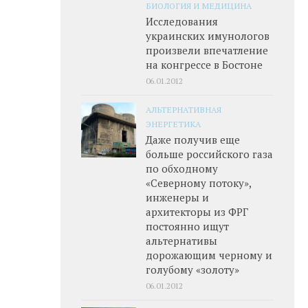
БИОЛОГИЯ И МЕДИЦИНА
Исследования
украинских имунологов
произвели впечатление
на конгрессе в Бостоне
06.01.2012
АЛЬТЕРНАТИВНАЯ
ЭНЕРГЕТИКА
Даже получив еще
больше российского газа
по обходному
«Северному потоку»,
инженеры и
архитекторы из ФРГ
постоянно ищут
альтернативы
дорожающим черному и
голубому «золоту»
06.01.2012