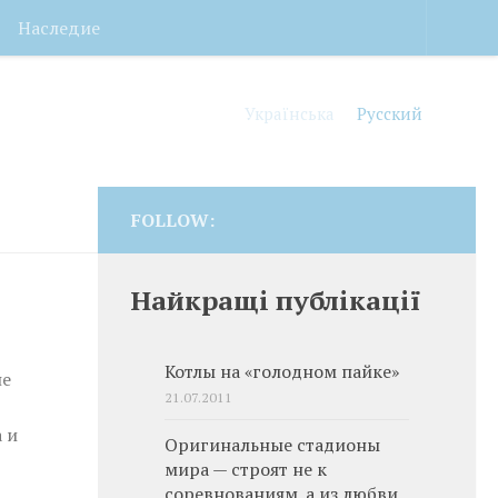
Наследие
Українська
Русский
FOLLOW:
Найкращі публікації
Котлы на «голодном пайке»
не
21.07.2011
 и
Оригинальные стадионы
мира — строят не к
соревнованиям, а из любви