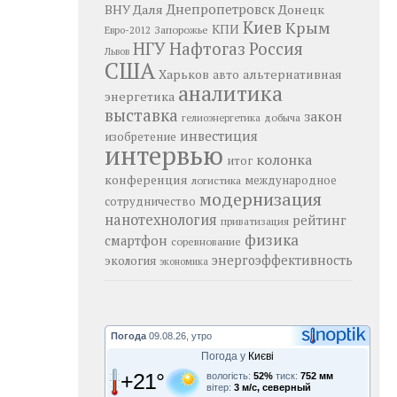
Днепропетровск
ВНУ Даля
Донецк
Киев
Крым
КПИ
Запорожье
Евро-2012
НГУ
Нафтогаз
Россия
Львов
США
Харьков
альтернативная
авто
аналитика
энергетика
выставка
закон
добыча
гелиоэнергетика
инвестиция
изобретение
интервью
колонка
итог
конференция
логистика
международное
модернизация
сотрудничество
нанотехнология
рейтинг
приватизация
физика
смартфон
соревнование
энергоэффективность
экология
экономика
Погода
09.08.26, утро
Погода у
Києві
+21°
вологість:
52%
тиск:
752 мм
вітер:
3 м/с, северный