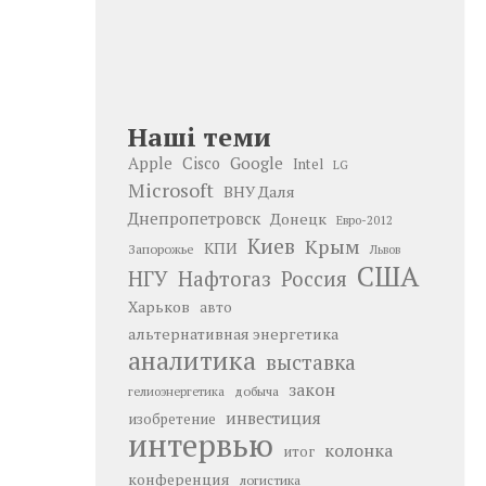
Наші теми
Google
Apple
Cisco
Intel
LG
Microsoft
ВНУ Даля
Днепропетровск
Донецк
Евро-2012
Киев
Крым
КПИ
Запорожье
Львов
США
НГУ
Нафтогаз
Россия
Харьков
авто
альтернативная энергетика
аналитика
выставка
закон
добыча
гелиоэнергетика
инвестиция
изобретение
интервью
колонка
итог
конференция
логистика