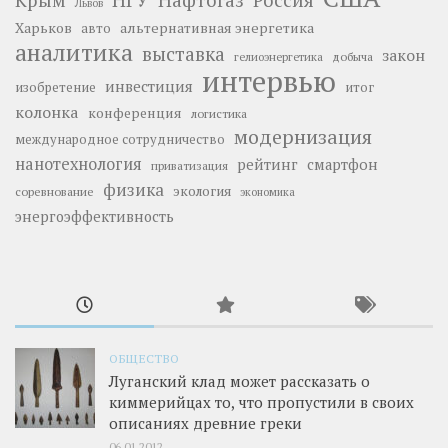
Крым
Россия
Львов
Харьков
альтернативная энергетика
авто
аналитика
выставка
закон
добыча
гелиоэнергетика
интервью
инвестиция
изобретение
итог
колонка
конференция
логистика
модернизация
международное сотрудничество
нанотехнология
рейтинг
смартфон
приватизация
физика
экология
соревнование
экономика
энергоэффективность
ОБЩЕСТВО
Луганский клад может рассказать о
киммерийцах то, что пропустили в своих
описаниях древние греки
06.01.2012