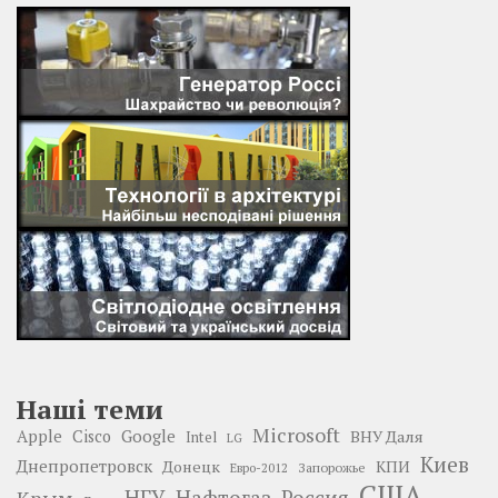
Наші теми
Microsoft
Google
Apple
Cisco
ВНУ Даля
Intel
LG
Киев
Днепропетровск
Донецк
КПИ
Запорожье
Евро-2012
США
НГУ
Нафтогаз