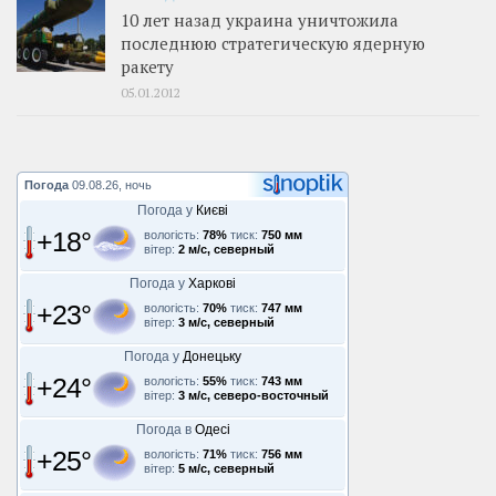
10 лет назад украина уничтожила
последнюю стратегическую ядерную
ракету
05.01.2012
Погода
09.08.26, ночь
Погода у
Києві
+18°
вологість:
78%
тиск:
750 мм
вітер:
2 м/с, северный
Погода у
Харкові
+23°
вологість:
70%
тиск:
747 мм
вітер:
3 м/с, северный
Погода у
Донецьку
+24°
вологість:
55%
тиск:
743 мм
вітер:
3 м/с, северо-восточный
Погода в
Одесі
+25°
вологість:
71%
тиск:
756 мм
вітер:
5 м/с, северный