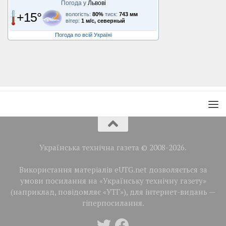
Погода у
Львові
+15°
вологість:
80%
тиск:
743 мм
вітер:
1 м/с, северный
Погода по всій Україні
Українська технічна газета © 2008-2026.
Використання матеріалів eUTG.net дозволяється за
умови посилання на «Українську технічну газету»
(наприклад, повідомляє «УТГ»), для інтернет-видань —
гіперпосилання.