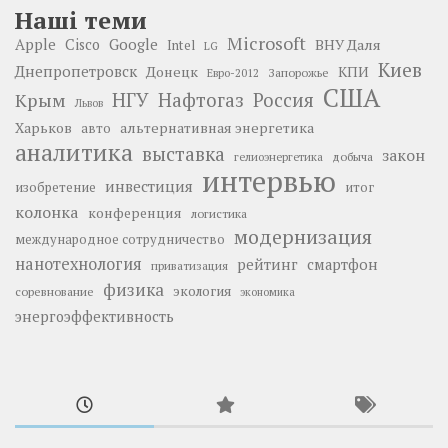
Наші теми
Microsoft
Google
Apple
Cisco
ВНУ Даля
Intel
LG
Киев
Днепропетровск
Донецк
КПИ
Запорожье
Евро-2012
США
НГУ
Нафтогаз
Крым
Россия
Львов
Харьков
альтернативная энергетика
авто
аналитика
выставка
закон
добыча
гелиоэнергетика
интервью
инвестиция
изобретение
итог
колонка
конференция
логистика
модернизация
международное сотрудничество
нанотехнология
рейтинг
смартфон
приватизация
физика
экология
соревнование
экономика
энергоэффективность