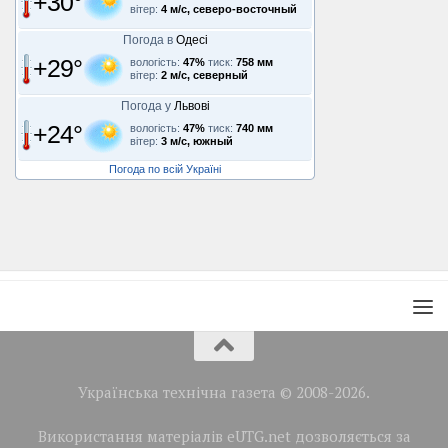
+30°
вітер:
4 м/с, северо-восточный
Погода в
Одесі
+29°
вологість:
47%
тиск:
758 мм
вітер:
2 м/с, северный
Погода у
Львові
+24°
вологість:
47%
тиск:
740 мм
вітер:
3 м/с, южный
Погода по всій Україні
Українська технічна газета © 2008-2026.
Використання матеріалів eUTG.net дозволяється за