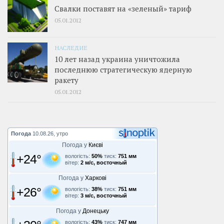
Свалки поставят на «зеленый» тариф
05.01.2012
НАСЛЕДИЕ
10 лет назад украина уничтожила
последнюю стратегическую ядерную
ракету
05.01.2012
Погода
10.08.26, утро
Погода у
Києві
+24°
вологість:
50%
тиск:
751 мм
вітер:
2 м/с, восточный
Погода у
Харкові
+26°
вологість:
38%
тиск:
751 мм
вітер:
3 м/с, восточный
Погода у
Донецьку
вологість:
43%
тиск:
747 мм