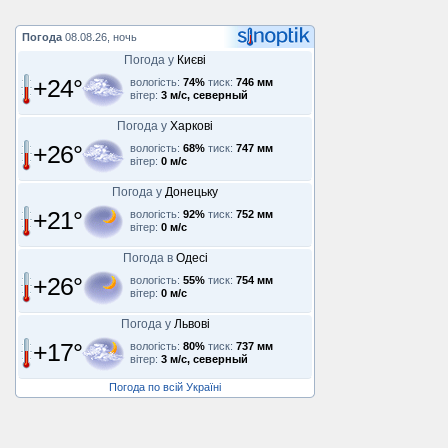
Погода
08.08.26, ночь
Погода у
Києві
+24°
вологість:
74%
тиск:
746 мм
вітер:
3 м/с, северный
Погода у
Харкові
+26°
вологість:
68%
тиск:
747 мм
вітер:
0 м/с
Погода у
Донецьку
+21°
вологість:
92%
тиск:
752 мм
вітер:
0 м/с
Погода в
Одесі
+26°
вологість:
55%
тиск:
754 мм
вітер:
0 м/с
Погода у
Львові
+17°
вологість:
80%
тиск:
737 мм
вітер:
3 м/с, северный
Погода по всій Україні