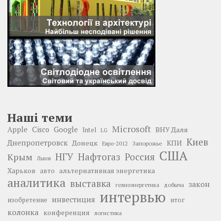
Наші теми
Microsoft
Google
Apple
Cisco
ВНУ Даля
Intel
LG
Киев
Днепропетровск
Донецк
КПИ
Запорожье
Евро-2012
США
НГУ
Нафтогаз
Крым
Россия
Львов
Харьков
альтернативная энергетика
авто
аналитика
выставка
закон
добыча
гелиоэнергетика
интервью
инвестиция
изобретение
итог
колонка
конференция
логистика