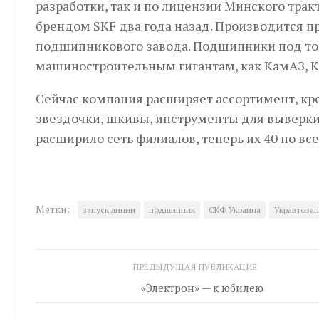
разработки, так и по лицензии Минского тра
брендом SKF два года назад. Производится п
подшипникового завода. Подшипники под то
машиностроительным гигантам, как КамАЗ, Кр
Сейчас компания расширяет ассортимент, кр
звездочки, шкивы, инструменты для выверки
расширило сеть филиалов, теперь их 40 по вс
Метки:
запуск линии
подшипник
СКФ Украина
Укравтозап
ПРЕДЫДУЩАЯ ПУБЛИКАЦИЯ
«Электрон» — к юбилею