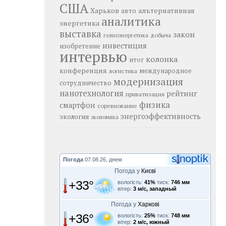
США
Харьков
альтернативная
авто
аналитика
энергетика
выставка
закон
добыча
гелиоэнергетика
инвестиция
изобретение
интервью
колонка
итог
конференция
логистика
международное
модернизация
сотрудничество
нанотехнология
рейтинг
приватизация
физика
смартфон
соревнование
энергоэффективность
экология
экономика
Погода
07.08.26, днем
Погода у
Києві
+33°
вологість:
41%
тиск:
746 мм
вітер:
3 м/с, западный
Погода у
Харкові
+36°
вологість:
25%
тиск:
748 мм
вітер:
2 м/с, южный