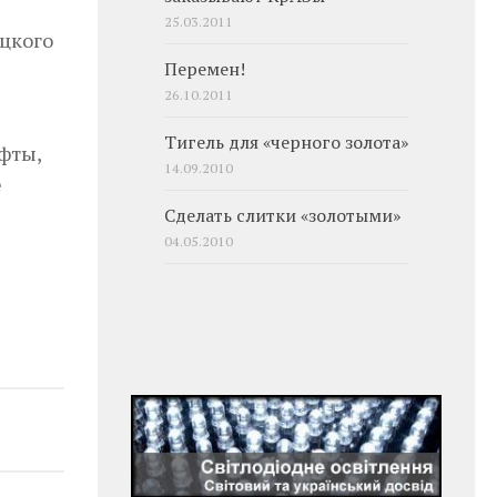
25.03.2011
уцкого
Перемен!
26.10.2011
Тигель для «черного золота»
фты,
14.09.2010
е
Сделать слитки «золотыми»
04.05.2010