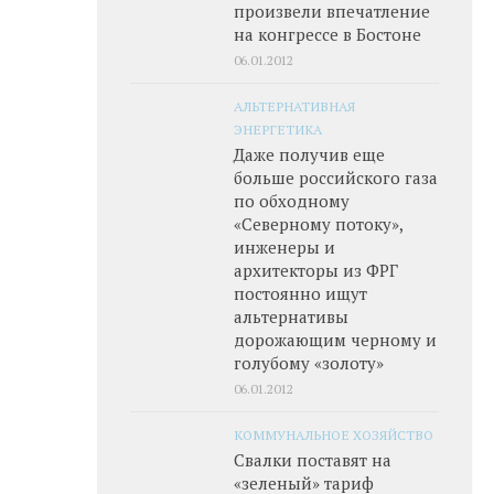
произвели впечатление
на конгрессе в Бостоне
06.01.2012
АЛЬТЕРНАТИВНАЯ
ЭНЕРГЕТИКА
Даже получив еще
больше российского газа
по обходному
«Северному потоку»,
инженеры и
архитекторы из ФРГ
постоянно ищут
альтернативы
дорожающим черному и
голубому «золоту»
06.01.2012
КОММУНАЛЬНОЕ ХОЗЯЙСТВО
Свалки поставят на
«зеленый» тариф