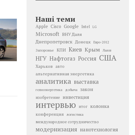
Наші теми
Google
Apple
Cisco
Intel
LG
Microsoft
ВНУ Даля
Днепропетровск
Донецк
Евро-2012
Киев
Крым
КПИ
Запорожье
Львов
США
НГУ
Нафтогаз
Россия
Харьков
авто
альтернативная энергетика
аналитика
выставка
закон
добыча
гелиоэнергетика
инвестиция
изобретение
интервью
колонка
итог
конференция
логистика
международное сотрудничество
модернизация
нанотехнология