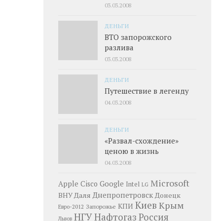
03.03.2008
ДЕНЬГИ
ВТО запорожского
разлива
03.03.2008
ДЕНЬГИ
Путешествие в легенду
04.03.2008
ДЕНЬГИ
«Развал-схождение»
ценою в жизнь
04.03.2008
Microsoft
Google
Apple
Cisco
Intel
LG
Днепропетровск
ВНУ Даля
Донецк
Киев
Крым
КПИ
Запорожье
Евро-2012
НГУ
Нафтогаз
Россия
Львов