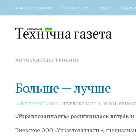
Промышленность
Технологии
Наука
Образо
Перейти к содержимому
АВТОМОБИЛЕСТРОЕНИЕ
Больше — лучше
-
АЛІШЕР РУСТАМОВ
· ОПУБЛИКОВАНО
01.09.2011
· ОБНОВ
«Укравтозапчасть» расширилась вглубь и
Киевское ООО «Укравтозапчасть», специализ