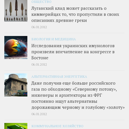
ОБЩЕСТВО
Луганский клад может рассказать о
киммерийцах то, что пропустили в своих
описаниях древние греки
06.01.2012
БИОЛОГИЯ И МЕДИЦИНА
Исследования украинских имунологов
произвели впечатление на конгрессе в
Бостоне
06.01.2012
АЛЬТЕРНАТИВНАЯ ЭНЕРГЕТИКА
Даже получив еще больше российского
газа по обходному «Северному потоку»,
инженеры и архитекторы из ФРГ
постоянно ищут альтернативы
дорожающим черному и голубому «золоту»
06.01.2012
КОММУНАЛЬНОЕ ХОЗЯЙСТВО