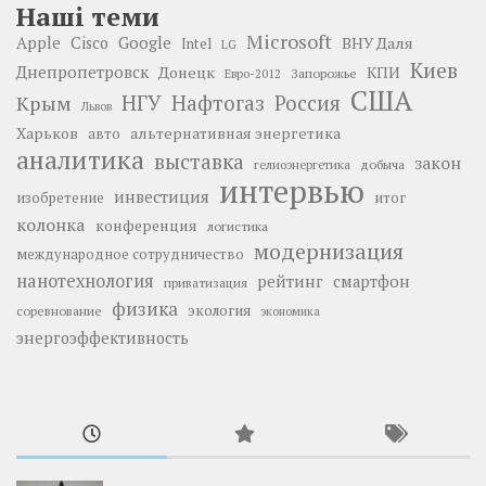
Наші теми
Microsoft
Google
Apple
Cisco
ВНУ Даля
Intel
LG
Киев
Днепропетровск
Донецк
КПИ
Запорожье
Евро-2012
США
НГУ
Нафтогаз
Крым
Россия
Львов
Харьков
альтернативная энергетика
авто
аналитика
выставка
закон
добыча
гелиоэнергетика
интервью
инвестиция
изобретение
итог
колонка
конференция
логистика
модернизация
международное сотрудничество
нанотехнология
рейтинг
смартфон
приватизация
физика
экология
соревнование
экономика
энергоэффективность