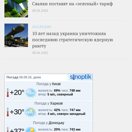
Свалки поставят на «зеленый» тариф
05.01.2012
НАСЛЕДИЕ
10 лет назад украина уничтожила
последнюю стратегическую ядерную
ракету
05.01.2012
Погода
08.08.26, днем
Погода у
Києві
+20°
вологість:
69%
тиск:
748 мм
вітер:
5 м/с, северный
Погода у
Харкові
+30°
вологість:
42%
тиск:
747 мм
вітер:
4 м/с, северо-западный
Погода у
Донецьку
+37°
вологість:
20%
тиск:
743 мм