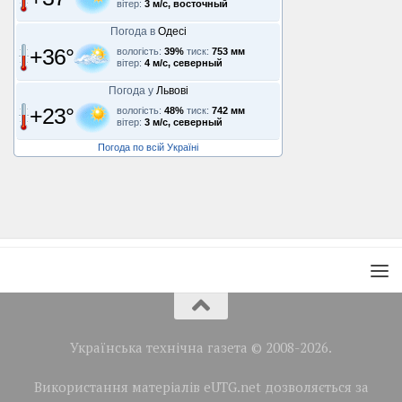
вітер:
3 м/с, восточный
Погода в
Одесі
+36°
вологість:
39%
тиск:
753 мм
вітер:
4 м/с, северный
Погода у
Львові
+23°
вологість:
48%
тиск:
742 мм
вітер:
3 м/с, северный
Погода по всій Україні
Українська технічна газета © 2008-2026.
Використання матеріалів eUTG.net дозволяється за