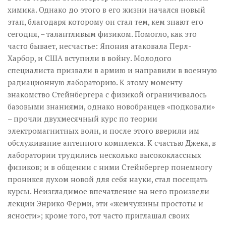
химика. Однако до этого в его жизни начался новый
этап, благодаря которому он стал тем, кем знают его
сегодня, – талантливым физиком. Помогло, как это
часто бывает, несчастье: Япония атаковала Перл-
Харбор, и США вступили в войну. Молодого
специалиста призвали в армию и направили в военную
радиационную лабораторию. К этому моменту
знакомство Стейнбергера с физикой ограничивалось
базовыми знаниями, однако новобранцев «подковали»
– прочли двухмесячный курс по теории
электромагнитных волн, и после этого вверили им
обслуживание антенного комплекса. К счастью Джека, в
лаборатории трудились несколько высококлассных
физиков; и в общении с ними Стейнбергер понемногу
проникся духом новой для себя науки, стал посещать
курсы. Неизгладимое впечатление на него произвели
лекции Энрико Ферми, эти «жемчужины простоты и
ясности»; кроме того, тот часто приглашал своих