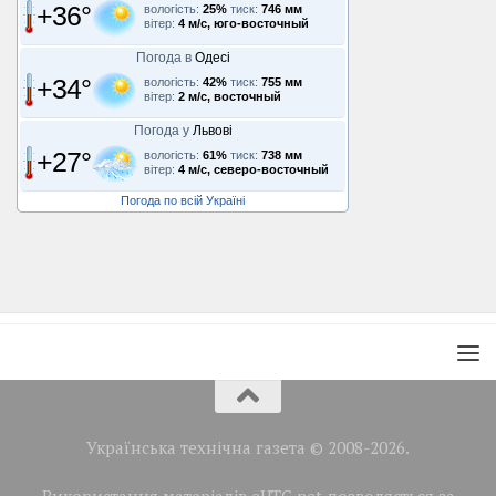
+36°
вологість:
25%
тиск:
746 мм
вітер:
4 м/с, юго-восточный
Погода в
Одесі
+34°
вологість:
42%
тиск:
755 мм
вітер:
2 м/с, восточный
Погода у
Львові
+27°
вологість:
61%
тиск:
738 мм
вітер:
4 м/с, северо-восточный
Погода по всій Україні
Українська технічна газета © 2008-2026.