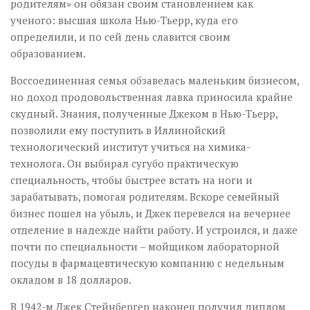
родителям» он обязан своим становлением как
ученого: высшая школа Нью-Тьерр, куда его
определили, и по сей день славится своим
образованием.
Воссоединенная семья обзавелась маленьким бизнесом,
но доход продовольственная лавка приносила крайне
скудный. Знания, полученные Джеком в Нью-Тьерр,
позволили ему поступить в Иллинойский
технологический институт учиться на химика-
технолога. Он выбирал сугубо практическую
специальность, чтобы быстрее встать на ноги и
зарабатывать, помогая родителям. Вскоре семейный
бизнес пошел на убыль, и Джек перевелся на вечернее
отделение в надежде найти работу. И устроился, и даже
почти по специальности – мойщиком лабораторной
посуды в фармацевтическую компанию с недельным
окладом в 18 долларов.
В 1942-м Джек Стейнбергер наконец получил диплом