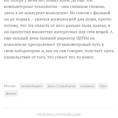
Но теперь у меня нет новых идей. Да еще эти
компьютерные технологии – они слишком сложны,
здесь я не конкурент молодежи». Но совсем с физикой
он не порвал — увлекся космологией для души, просто
потому, что эта область от него раньше была далека, и
он пропустил множество интересных для себя вещей. А
еще каждый день бывший директор ЦЕРНа на
велосипеде преодолевает 10-километровый путь в
свою лабораторию и, как он сам говорит, получает здесь
удовольствие от того, что узнает что-то новое.
Метки:
антинейтрино
Джек Стейнбергер
нейтрино
США
физика
СЛЕДУЮЩАЯ ПУБЛИКАЦИЯ