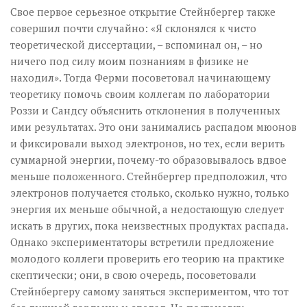
Свое первое серьезное открытие Стейнбергер также
совершил почти случайно: «Я склонялся к чисто
теоретической диссертации, – вспоминал он, – но
ничего под силу моим познаниям в физике не
находил». Тогда Ферми посоветовал начинающему
теоретику помочь своим коллегам по лаборатории
Роззи и Сандсу объяснить отклонения в полученных
ими результатах. Это они занимались распадом мюонов
и фиксировали выход электронов, но тех, если верить
суммарной энергии, почему-то образовывалось вдвое
меньше положенного. Стейнбергер предположил, что
электронов получается столько, сколько нужно, только
энергия их меньше обычной, а недостающую следует
искать в других, пока неизвестных продуктах распада.
Однако экспериментаторы встретили предложение
молодого коллеги проверить его теорию на практике
скептически; они, в свою очередь, посоветовали
Стейнбергеру самому заняться экспериментом, что тот