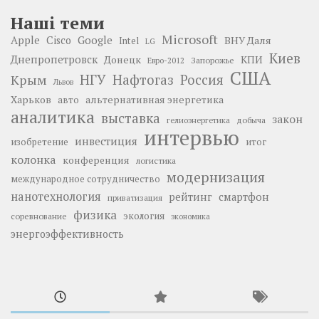
Наші теми
Microsoft
Google
Apple
Cisco
ВНУ Даля
Intel
LG
Киев
Днепропетровск
Донецк
КПИ
Запорожье
Евро-2012
США
НГУ
Нафтогаз
Крым
Россия
Львов
Харьков
альтернативная энергетика
авто
аналитика
выставка
закон
добыча
гелиоэнергетика
интервью
инвестиция
изобретение
итог
колонка
конференция
логистика
модернизация
международное сотрудничество
нанотехнология
рейтинг
смартфон
приватизация
физика
экология
соревнование
экономика
энергоэффективность