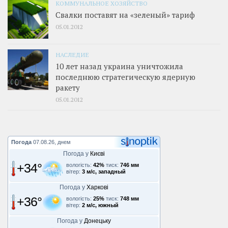
КОММУНАЛЬНОЕ ХОЗЯЙСТВО
Свалки поставят на «зеленый» тариф
05.01.2012
НАСЛЕДИЕ
10 лет назад украина уничтожила
последнюю стратегическую ядерную
ракету
05.01.2012
Погода
07.08.26, днем
Погода у
Києві
+34°
вологість:
42%
тиск:
746 мм
вітер:
3 м/с, западный
Погода у
Харкові
+36°
вологість:
25%
тиск:
748 мм
вітер:
2 м/с, южный
Погода у
Донецьку