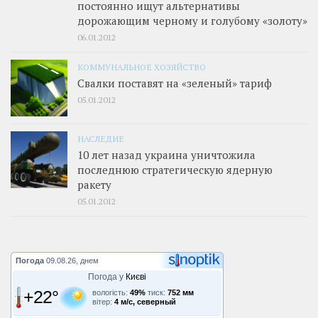
постоянно ищут альтернативы
дорожающим черному и голубому «золоту»
06.01.2012
КОММУНАЛЬНОЕ ХОЗЯЙСТВО
Свалки поставят на «зеленый» тариф
05.01.2012
НАСЛЕДИЕ
10 лет назад украина уничтожила
последнюю стратегическую ядерную
ракету
05.01.2012
Погода
09.08.26, днем
Погода у
Києві
+22°
вологість:
49%
тиск:
752 мм
вітер:
4 м/с, северный