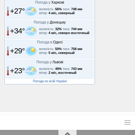
Погода у
Харкові
+27°
вологість:
56%
тиск:
748 мм
вітер:
4 м/с, северный
Погода у
Донецьку
+34°
вологість:
32%
тиск:
744 мм
вітер:
4 м/с, северо-восточный
Погода в
Одесі
+29°
вологість:
50%
тиск:
758 мм
вітер:
5 м/с, северный
Погода у
Львові
+23°
вологість:
49%
тиск:
743 мм
вітер:
2 м/с, восточный
Погода по всій Україні