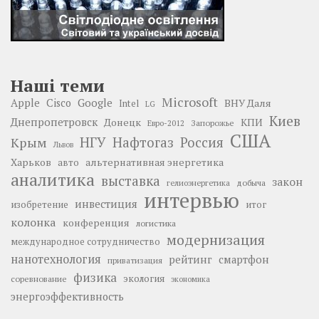
Наші теми
Microsoft
Google
Apple
Cisco
ВНУ Даля
Intel
LG
Киев
Днепропетровск
Донецк
КПИ
Запорожье
Евро-2012
США
НГУ
Нафтогаз
Крым
Россия
Львов
Харьков
альтернативная энергетика
авто
аналитика
выставка
закон
добыча
гелиоэнергетика
интервью
инвестиция
изобретение
итог
колонка
конференция
логистика
модернизация
международное сотрудничество
нанотехнология
рейтинг
смартфон
приватизация
физика
экология
соревнование
экономика
энергоэффективность