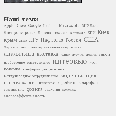
Наші теми
Microsoft
Google
Apple
Cisco
ВНУ Даля
Intel
LG
Киев
Днепропетровск
Донецк
КПИ
Запорожье
Евро-2012
США
НГУ
Нафтогаз
Крым
Россия
Львов
Харьков
альтернативная энергетика
авто
аналитика
выставка
закон
добыча
гелиоэнергетика
интервью
инвестиция
изобретение
итог
колонка
конференция
логистика
модернизация
международное сотрудничество
нанотехнология
рейтинг
смартфон
приватизация
физика
экология
соревнование
экономика
энергоэффективность