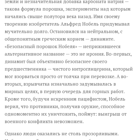
земли и незначительная добавка карбоната натрия —
такова формула порошка, эксперименты над которым
начались свыше полутора века назад. Имя своему
творению изобретатель Альфред Нобель придумывал
мучительно долго. Остановился на нейтральном, с
общепонятным греческим корнем — динамите.
«Безопасный порошок Нобеля» — неприжившееся
альтернативное название — это не ирония. Во-первых,
динамит был объективно безопаснее своего
предшественника — чистого нитроглицерина, который
мог взорваться просто от толчка при перевозке. А во-
вторых, взрывчатка изначально задумывалась в
мирных целях, в первую очередь для горных работ.
Кроме того, будучи искренним пацифистом, Нобель
верил, что противники, получив оружие, способное
одномоментно их уничтожить, поймут: выигрыш от
военного конфликта невозможен.
Однако люди оказались не столь прозорливыми.