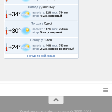
Погода у
Донецьку
+34°
вологість:
32%
тиск:
744 мм
вітер:
4 м/с, северный
Погода в
Одесі
+30°
вологість:
47%
тиск:
758 мм
вітер:
5 м/с, северный
Погода у
Львові
+24°
вологість:
44%
тиск:
743 мм
вітер:
2 м/с, северо-восточный
Погода по всій Україні
Українська технічна газета © 2008-2026.