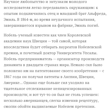
Научное любопытство и энтузиазм молодого
исследователя легко передавались окружающим: к
опытам подключились отец и младший брат Альфреда,
Эмиль. В 1864-м, во время неудачного испытания,
завершившегося взрывом на фабрике, Эмиль погиб.
Нобель-ученый известен как член Королевской
академии наук Швеции — той самой, которая
впоследствии будет отбирать лауреатов Нобелевской
премии, и почетный доктор Университета Упсалы.
Нобель-предприниматель — организатор производств
динамита в двадцати странах мира. Немало сил было
положено им на патентование своего изобретения — с
1867 года он получал патенты в Англии, Швеции,
Америке… Однако еще больше сил уходило на
тщательное отслеживание нелицензированных
производств; и вот тут-то он был не столь успешен:
несколько американцев, слегка изменив рецептуру,
смогли обойти выдвигаемые Нобелем претензии.