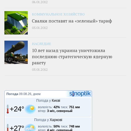
06.01.2012
КОММУНАЛЬНОЕ ХОЗЯЙСТВО
Свалки поставят на «зеленый» тариф
05.01.2012
НАСЛЕДИЕ
10 лет назад украина уничтожила
последнюю стратегическую ядерную
ракету
05.01.2012
Погода
09.08.26, днем
Погода у
Києві
+24°
вологість:
42%
тиск:
751 мм
вітер:
3 м/с, северный
Погода у
Харкові
+27°
вологість:
50%
тиск:
748 мм
вітер:
4 м/с, северный