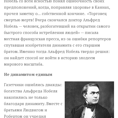
Нобель со всей ясностью понял ошибочность своих
предположений, когда, поправляя здоровье в Каннах,
прочел заметку о… собственной кончине. «Торговец
смертью мертв! Вчера скончался доктор Альфред
Нобель — человек, разбогатевший на открытии самого
быстрого способа истребления людей» — писала
местная французская пресса, из-за ошибки репортеров
спутавшая изобретателя динамита с его старшим
братом. Именно тогда Альфред Нобель твердо решил:
он найдет способ не войти в историю злодеем
мирового масштаба.
Не динамитом единым
Газетчики ошиблись дважды:
богатства Альфреда Нобеля
накопились не только
благодаря динамиту. Вместе с
братьями Людвигом и
Робертом он учредил