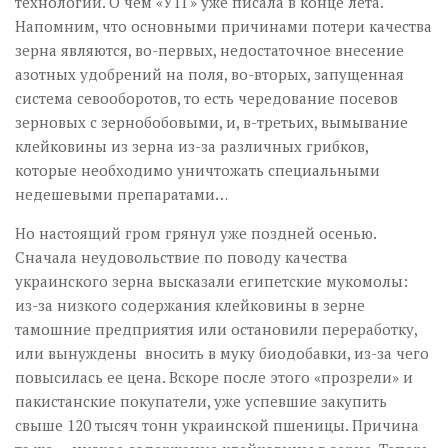
технологий. О чем «УТГ» уже писала в конце лета.
Напомним, что основными причинами потери качества
зерна являются, во-первых, недостаточное внесение
азотных удобрений на поля, во-вторых, запущенная
система севооборотов, то есть чередование посевов
зерновых с зернобобовыми, и, в-третьих, вымывание
клейковины из зерна из-за различных грибков,
которые необходимо уничтожать специальными
недешевыми препаратами…
Но настоящий гром грянул уже поздней осенью.
Сначала неудовольствие по поводу качества
украинского зерна высказали египетские мукомолы:
из-за низкого содержания клейковины в зерне
тамошние предприятия или остановили переработку,
или вынуждены вносить в муку биодобавки, из-за чего
повысилась ее цена. Вскоре после этого «прозрели» и
пакистанские покупатели, уже успевшие закупить
свыше 120 тысяч тонн украинской пшеницы. Причина