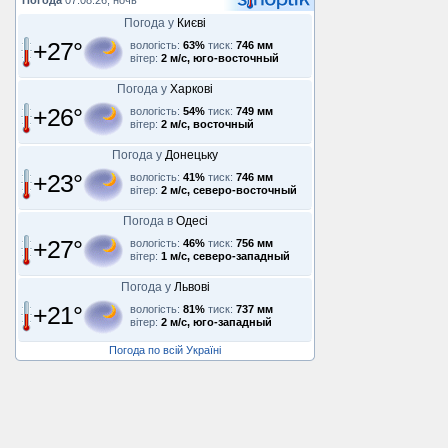
Погода
07.08.26, ночь
Погода у
Києві
+27°
вологість:
63%
тиск:
746 мм
вітер:
2 м/с, юго-восточный
Погода у
Харкові
+26°
вологість:
54%
тиск:
749 мм
вітер:
2 м/с, восточный
Погода у
Донецьку
+23°
вологість:
41%
тиск:
746 мм
вітер:
2 м/с, северо-восточный
Погода в
Одесі
+27°
вологість:
46%
тиск:
756 мм
вітер:
1 м/с, северо-западный
Погода у
Львові
+21°
вологість:
81%
тиск:
737 мм
вітер:
2 м/с, юго-западный
Погода по всій Україні