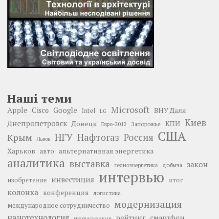
Наші теми
Microsoft
Google
Apple
Cisco
ВНУ Даля
Intel
LG
Киев
Днепропетровск
Донецк
КПИ
Запорожье
Евро-2012
США
НГУ
Нафтогаз
Крым
Россия
Львов
Харьков
альтернативная энергетика
авто
аналитика
выставка
закон
добыча
гелиоэнергетика
интервью
инвестиция
изобретение
итог
колонка
конференция
логистика
модернизация
международное сотрудничество
нанотехнология
рейтинг
смартфон
приватизация