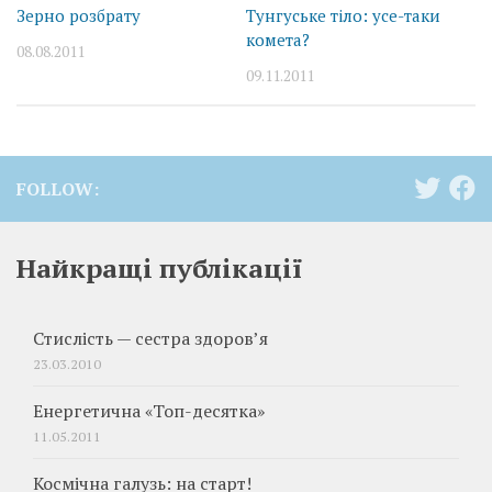
Зерно розбрату
Тунгуське тіло: усе-таки
комета?
08.08.2011
09.11.2011
FOLLOW:
Найкращі публікації
Стислість — сестра здоров’я
23.03.2010
Енергетична «Топ-десятка»
11.05.2011
Космічна галузь: на старт!