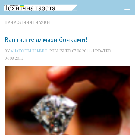
Skip to content
ПРИРОДНИЧІ НАУКИ
Вантажте алмази бочками!
BY
АНАТОЛІЙ ЛЕМИШ
· PUBLISHED
07.06.2011
· UPDATED
04.08.2011