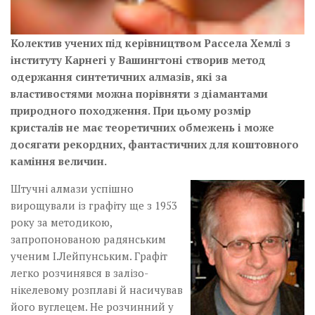
Колектив учених під керівництвом Рассела Хемлі з
інституту Карнегі у Вашингтоні створив метод
одержання синтетичних алмазів, які за
властивостями можна порівняти з діамантами
природного походження. При цьому розмір
кристалів не має теоретичних обмежень і може
досягати рекордних, фантастичних для коштовного
каміння­ величин.
Штучні алмази успішно
вирощували із графіту ще з 1953
року за методикою,
запропонованою радянським
ученим І.Лейпунським. Графіт
легко розчинявся в залізо-
нікелевому розплаві й насичував
його вуглецем. Не розчинний у