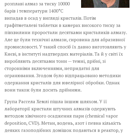
розплаві алмаз за тиску 10000
барів і температури 1400°С
випадав в осад у вигляді кристалів. Потім
графітметалеві таблетки в камерах високого тиску за
півхвилини проростали десятками кристаликів алмазу.
Але це були технічні алмази, сировина для абразивної
промисловості. У такий спосіб їх давно виготовляють у
Києві, в інституті надтвердих матеріалів. Та й у світі їх
виробляють десятками тонн — темні, дрібні, зі
сторонніми включеннями, непридатні для
огранювання. Згодом було відпрацьовано методики
одержання кристалів для ювелірної обробки. Однак
вони також були досить дрібними.
Група Рассела Хемлі пішла іншим шляхом. У її
лабораторії кристали штучних алмазів одержують
методом хімічного осадження пари (chemical vapor
deposition, CVD). Метан, водень, азот і певна кількість
деяких газоподібних домішок подаються в реактор, у