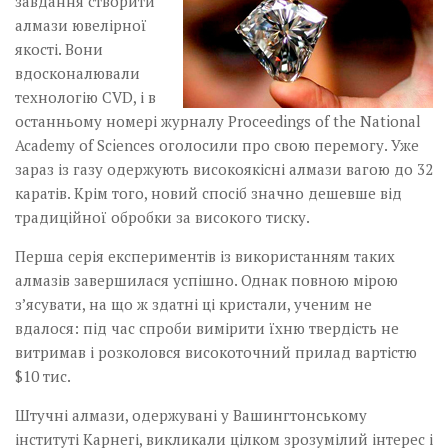
завдання створити
алмази ювелірної
якості. Вони
вдосконалювали
технологію CVD, і в
останньому номері журналу Proceedings of the National
Academy of Sciences оголосили про свою перемогу. Уже
зараз із газу одержують високоякісні алмази вагою до 32
каратів. Крім того, новий спосіб знач­но дешевше від
традиційної обробки за високого тиску.
Перша серія експериментів із використанням таких
алмазів завершилася успішно. Однак повною мірою
з’ясувати, на що ж здатні ці кристали, ученим не
вдалося: під час спроби вимірити їхню твердість не
витримав і розколовся високоточний прилад вартістю
$10 тис.
Штучні алмази, одер­жувані у Вашингтон­ському
інституті Карнегі, викликали цілком зрозумілий інтерес і