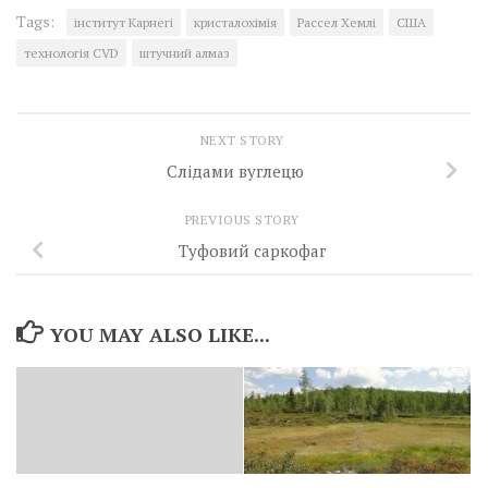
Tags:
інститут Карнегі
кристалохімія
Рассел Хемлі
США
технологія CVD
штучний алмаз
NEXT STORY
Слідами вуглецю
PREVIOUS STORY
Туфовий саркофаг
YOU MAY ALSO LIKE...