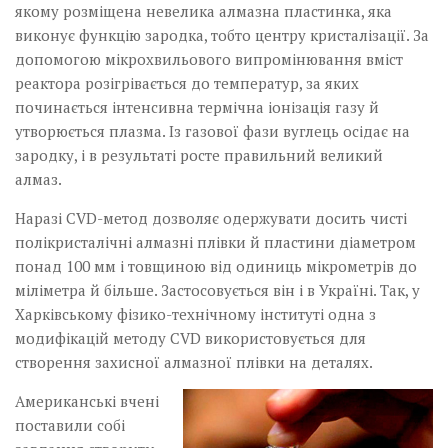
якому розміщена невелика алмазна пластинка, яка
виконує функцію зародка, тобто центру кристалізації. За
допомогою мікрохвильового випромінювання вміст
реактора розігрівається до температур, за яких
починається інтенсивна термічна іонізація газу й
утворюється плазма. Із газової фази вуглець осідає на
зародку, і в результаті росте правильний великий
алмаз.
Наразі CVD-метод дозволяє одержувати досить чисті
полікристалічні алмазні плівки й пластини діаметром
понад 100 мм і товщиною від одиниць мікрометрів до
міліметра й більше. Застосовується він і в Україні. Так, у
Харківському фізико-технічному інституті одна з
модифікацій методу CVD використовується для
створення захисної алмазної плівки на деталях.
Американські вчені
поставили собі