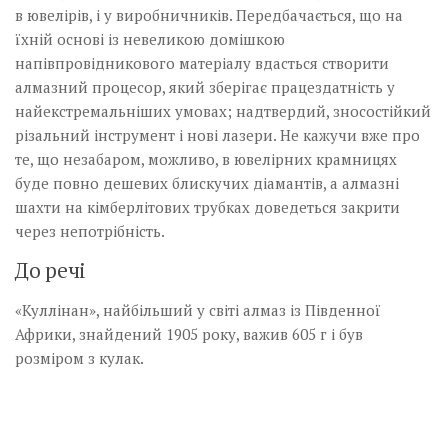
в ювелірів, і у виробничників. Передбачається, що на
їхній основі із невеликою домішкою
напівпровідникового матеріалу вдасться створити
алмазний процесор, який зберігає працездатність у
найекстремальніших умовах; надтвердий, зносостійкий
різальний інструмент і нові лазери. Не кажучи вже про
те, що незабаром, можливо, в ювелірних крамницях
буде повно дешевих блискучих діамантів, а алмазні
шахти на кімберлітових трубках доведеться закрити
через непотрібність.
До речі
«Куллінан», найбільший у світі алмаз із Південної
Африки, знайдений 1905 року, важив 605 г і був
розміром з кулак.