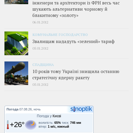
інженери та архітектори із ФРН весь час
шукають альтернативи чорному й
блакитному «золоту»
06.01.2012
КОМУНАЛЬНЕ ГОСПОДАРСТВО
Звалищам нададуть «зелений» тариф
05.01.2012
СПАДЩИНА
10 років тому Україні знищила останню
стратегічну ядерну ракету
05.01.2012
Погода
07.08.26, ночь
Погода у
Києві
+26°
вологість:
65%
тиск:
746 мм
вітер:
1 м/с, южный