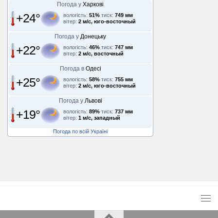
Погода у
Харкові
+24°
вологість:
51%
тиск:
749 мм
вітер:
2 м/с, юго-восточный
Погода у
Донецьку
+22°
вологість:
46%
тиск:
747 мм
вітер:
2 м/с, восточный
Погода в
Одесі
+25°
вологість:
58%
тиск:
755 мм
вітер:
2 м/с, юго-восточный
Погода у
Львові
+19°
вологість:
89%
тиск:
737 мм
вітер:
1 м/с, западный
Погода по всій Україні