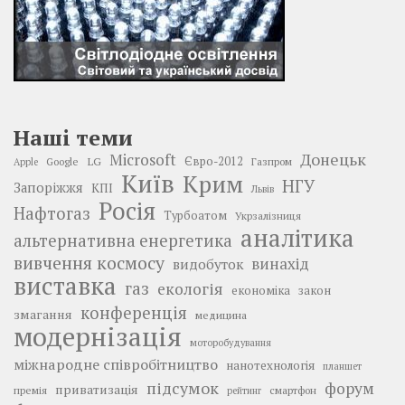
Наші теми
Донецьк
Microsoft
LG
Євро-2012
Google
Газпром
Apple
Київ
Крим
НГУ
Запоріжжя
КПІ
Львів
Росія
Нафтогаз
Турбоатом
Укрзалізниця
аналітика
альтернативна енергетика
вивчення космосу
винахід
видобуток
виставка
газ
екологія
економіка
закон
конференція
змагання
медицина
модернізація
моторобудування
міжнародне співробітництво
нанотехнологія
планшет
підсумок
форум
приватизація
премія
смартфон
рейтинг