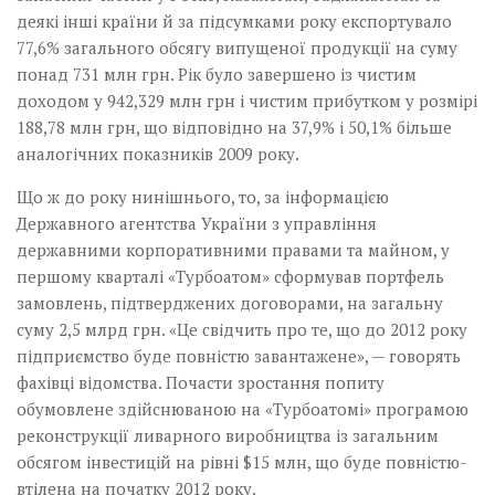
деякі інші країни й за підсумками року експортувало
77,6% загального обсягу випущеної продукції на суму
понад 731 млн грн. Рік було завершено із чистим
доходом у 942,329 млн грн і чистим при­бутком у розмірі
188,78 млн грн, що відповідно на 37,9% і 50,1% більше
аналогічних показників 2009 року.
Що ж до року нинішнього, то, за інформацією
Державного агентства України з управління
державними корпоративними правами та майном, у
першому кварталі «Турбоатом» сформував портфель
замовлень, підтверджених договорами, на загальну
суму 2,5 млрд грн. «Це свідчить про те, що до 2012 року
підприємство буде повністю завантажене», — говорять
фахівці відомства. Почасти зростання попиту
обумовлене здійснюваною на «Турбоатомі» програмою
реконструкції ливарного виробництва із загальним
обсягом інвестицій на рівні $15 млн, що буде повністю­
втілена на початку 2012 року.