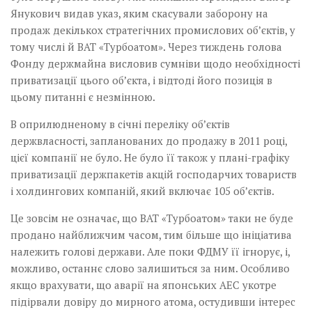
Януко­­вич видав указ, яким скасували заборону на
продаж декількох стратегічних промислових об’єктів, у
тому числі й ВАТ «Турбоатом». Через тиждень голова
Фонду держмайна висловив сумніви щодо необхідності
приватизації цього об’єкта, і відтоді його позиція в
цьому питанні є незмінною.
В оприлюдненому в січні переліку об’єктів
держвласності, запланованих до продажу в 2011 році,
цієї компанії не було. Не було її також у плані-графіку
приватизації держпакетів акцій господарчих товариств
і холдингових компаній, який включає 105 об’єктів.
Це зовсім не означає, що ВАТ «Турбоатом» таки не буде
продано найближчим часом, тим більше що ініціатива
належить голові держави. Але поки ФДМУ її ігнорує, і,
можливо, останнє слово залишиться за ним. Особливо
якщо врахувати, що аварії на японських АЕС укотре
підірвали довіру до мирного атома, остудивши інте­рес