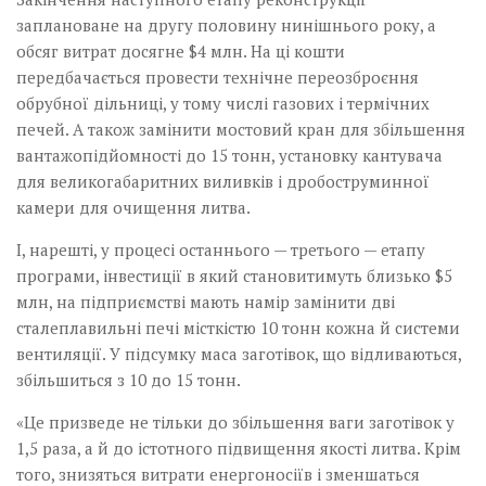
заплановане на другу половину нинішнього року, а
обсяг витрат досягне $4 млн. На ці кошти
передбачається провести технічне переозброєння
обрубної дільниці, у тому числі газових і термічних
печей. А також замінити мостовий кран для збільшення
вантажопідйомності до 15 тонн, установку кантувача
для великогабаритних виливків і дробоструминної
камери для очищення литва.
І, нарешті, у процесі останнього — третього — етапу
програми, інвестиції в який становитимуть близько $5
млн, на підприємстві мають намір замінити дві
сталеплавильні печі місткістю 10 тонн кожна й системи
вентиляції. У підсумку маса заготівок, що відливаються,
збільшиться з 10 до 15 тонн.
«Це призведе не тільки до збільшення ваги заготівок у
1,5 раза, а й до істотного підвищення якості литва. Крім
того, знизяться витрати енергоносіїв і зменшаться