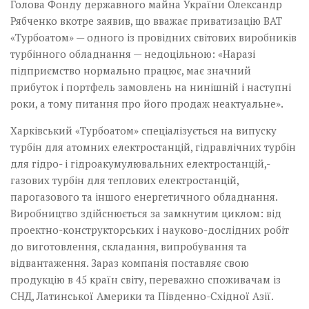
Голова Фонду державного майна України Олександр
Рябченко вкотре заявив, що вважає приватизацію ВАТ
«Турбоатом» — одного із провідних світових виробників
турбінного обладнання — недоцільною: «Наразі
підприємство нормально працює, має значний
прибуток і портфель замовлень на нинішній і наступні
роки, а тому питання про його продаж неактуальне».
Харківський «Турбоатом» спеціалізується на випуску
турбін для атомних електростанцій, гідравлічних турбін
для гідро- і гідроакумулювальних електростанцій,­
газових турбін для теплових електростанцій,
парогазового та іншого енергетичного обладнання.
Виробництво здійснюється­ за­ замкнутим циклом: від
проектно-конструкторських і науково-дослідних робіт
до виготовлення, складання, випробування та
відвантаження. Зараз компанія поставляє свою
продукцію в 45 країн світу, переважно споживачам із
СНД, Латинської Америки та Південно-Східної Азії.