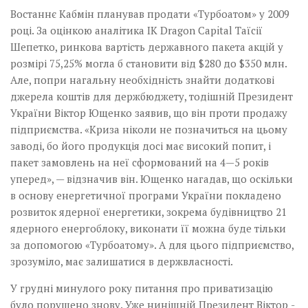
Востаннє Кабмін планував продати «Турбоатом» у 2009
році. За оцінкою аналітика ІК Dragon Capital Таїсії
Шепетко, ринкова вартість державного пакета акцій у
розмірі 75,25% могла б становити від $280 до $350 млн.
Але, попри нагальну необхідність знайти додаткові
джерела коштів для держбюджету, тодішній Президент
України Віктор Ющенко заявив, що він проти продажу
підприємства. «Криза ніколи не позначиться на цьому
заводі, бо його продукція досі має високий попит, і
пакет замовлень на неї сформований на 4—5 років
уперед», — відзначив він. Ющенко нагадав, що оскільки
в основу енергетичної програми України покладено
розвиток ядерної енергетики, зокрема будівництво 21
ядерного енергоблоку, виконати її можна буде тільки
за допомогою «Турбоатому». А для цього підприємство,
зрозуміло, має залишатися в держвласності.
У грудні минулого року питання про приватизацію
було порушено знову. Уже нинішній Президент Віктор ­