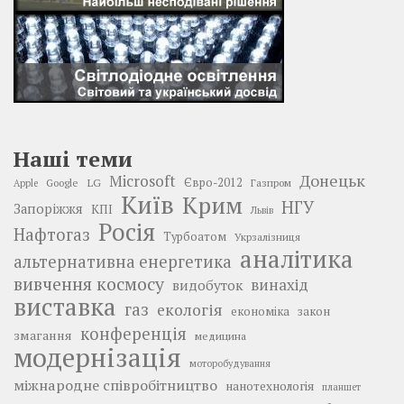
Наші теми
Донецьк
Microsoft
LG
Євро-2012
Google
Газпром
Apple
Київ
Крим
НГУ
Запоріжжя
КПІ
Львів
Росія
Нафтогаз
Турбоатом
Укрзалізниця
аналітика
альтернативна енергетика
вивчення космосу
винахід
видобуток
виставка
газ
екологія
економіка
закон
конференція
змагання
медицина
модернізація
моторобудування
міжнародне співробітництво
нанотехнологія
планшет