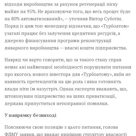
відходи виробництва за рахунок регенерації піску
майже на 95%. Не враховуючи того, що весь процес буде
на 80% автоматизований», — уточнив Віктор Суботін.
Поряд із цим топ-менеджер відзначив, що «Турбоатом»
узагалі працює без залучення кредитних ресурсів, а
джерело фінансування програми реконструкції
ливарного виробництва — власні кошти підприємства.
Навряд чи варто говорити, що за такого стану справ
немає ані найменшої необхідності порушувати питання
про якогось нового інвестора для «Турбоатому», якби не
наявність претендентів на цю роль і явна готовність
влади піти їм назустріч. Однак експерти вважають, що,
штовхнувши підприємство на шлях приватизації,
держава припуститься непоправної помилки.
У напрямку безвиході
Пояснюючи свою позицію з цього питання, голова
ФДМУ заявив, що вважає нинішню структуру власності