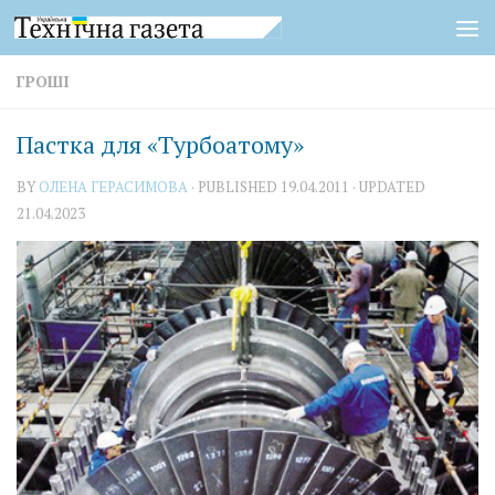
Skip to content
ГРОШІ
Пастка для «Турбоатому»
BY
ОЛЕНА ГЕРАСИМОВА
· PUBLISHED
19.04.2011
· UPDATED
21.04.2023