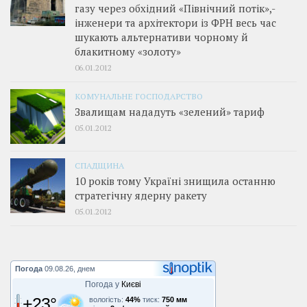
газу через обхідний «Північний потік»,­
інженери та архітектори із ФРН весь час
шукають альтернативи чорному й
блакитному «золоту»
06.01.2012
КОМУНАЛЬНЕ ГОСПОДАРСТВО
Звалищам нададуть «зелений» тариф
05.01.2012
СПАДЩИНА
10 років тому Україні знищила останню
стратегічну ядерну ракету
05.01.2012
Погода
09.08.26, днем
Погода у
Києві
+23°
вологість:
44%
тиск:
750 мм