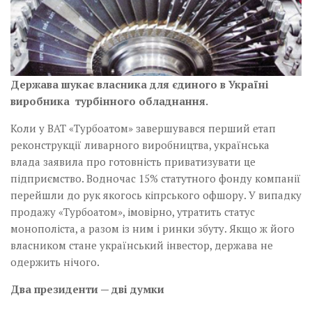
Держава шукає власника для єдиного в Україні
виробника турбінного обладнання.
Коли у ВАТ «Турбоатом» завершувався перший етап
реконструкції ливарного виробництва, українська
влада заявила про готовність приватизувати це
підприємство. Водночас 15% статутного фонду компанії
перейшли до рук якогось кіпрського офшору. У випадку
продажу «Турбоатом», імовірно, утратить статус
монополіста, а разом із ним і ринки збуту. Якщо ж його
власником стане український інвестор, держава не
одержить нічого.
Два президенти — дві думки