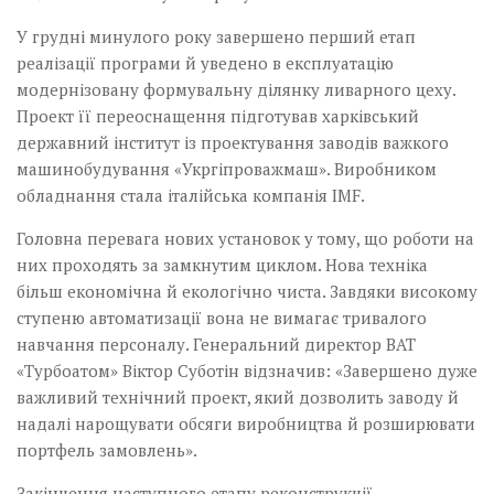
У грудні минулого року завершено перший етап
реалізації програми й уведено в експлуатацію
модернізовану формувальну ділянку ливарного цеху.
Проект її переос­нащення підготував харківський
державний інститут із проектування заводів важкого
машинобудування «Укр­гіпроважмаш». Виробником
обладнання стала італійська компанія IMF.
Головна перевага нових установок у тому, що роботи на
них проходять за зам­кнутим циклом. Нова техніка
більш економічна й екологічно чиста. Завдяки високому
ступеню автоматизації вона не вимагає тривалого
навчання персоналу. Генеральний директор ВАТ
«Турбоатом» Віктор Суботін відзначив: «Завершено дуже
важливий технічний проект, який дозволить заводу й
надалі нарощувати обсяги виробництва й розширювати
портфель замовлень».
Закінчення наступного етапу реконструкції