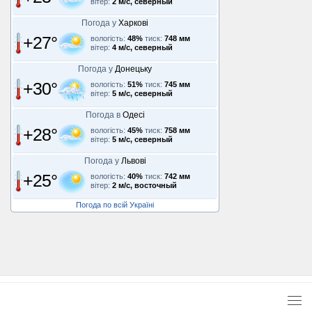
вітер:
2 м/с, северный
Погода у
Харкові
+27°
вологість:
48%
тиск:
748 мм
вітер:
4 м/с, северный
Погода у
Донецьку
+30°
вологість:
51%
тиск:
745 мм
вітер:
5 м/с, северный
Погода в
Одесі
+28°
вологість:
45%
тиск:
758 мм
вітер:
5 м/с, северный
Погода у
Львові
+25°
вологість:
40%
тиск:
742 мм
вітер:
2 м/с, восточный
Погода по всій Україні