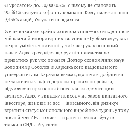
«Турбоатом» до… 0,000002%. У цілому це становить
90,564% статутного фонду компанії. Кому належать інші
9,436% акцій, з’ясувати не вдалося.
Усе це викликає крайнє занепокоєння — як синхронність
дій влади й міноритарних власників «Турбоатому», так і
незрозумілість у питанні, у чиїх же руках основний
пакет. Адже зрозуміло, що рух підприємства до
приватних рук уже почався. Доктор економічних наук
Володимир Соболєв із Харківського національного
університету ім. Каразіна вважає, що нічим добрим він
не закінчиться. «Досі держава правильно робила,
відхиляючи прагнення бізнес-кіл заволодіти цим
активом. Адже у випадку приходу на завод приватного
інвестора, швидше за все — іноземного, він ризикує
втратити статус монопольного виробника турбін, у тому
числі й для АЕС, а отже — втратити ринки збуту не
тільки в СНД, а й у світі».