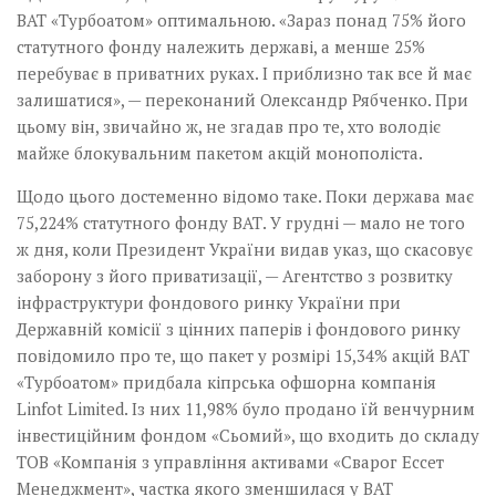
ВАТ «Турбоатом» оптимальною. «Зараз понад 75% його
статутного фонду належить державі, а менше 25%
перебуває в приватних руках. І приблизно так все й має
залишатися», — переконаний Олександр Рябченко. При
цьому він, звичайно ж, не згадав про те, хто володіє
майже блокувальним пакетом акцій монополіста.
Щодо цього достеменно відомо таке. Поки держава має
75,224% статутного фонду ВАТ. У грудні — мало не того
ж дня, коли Президент України видав указ, що скасовує
заборону з його приватизації, — Агентство з розвитку
інфраструктури фондового ринку України при
Державній комісії з цінних паперів і фондового ринку
повідомило про те, що пакет у розмірі 15,34% акцій ВАТ
«Турбоатом» придбала кіпрська офшорна компанія
Linfot Limited. Із них 11,98% було продано їй венчурним
інвестиційним фондом «Сьомий», що входить до складу
ТОВ «Компанія з управління активами «Сварог Ессет
Менеджмент», частка якого зменшилася у ВАТ