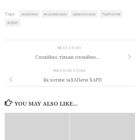
Tags:
аналітика
модернізація
приватизація
Турбоатом
ФДМУ
NEXT STORY
Спокійно, тільки спокійно…
PREVIOUS STORY
Як хотіли заХАПати ХАРП
YOU MAY ALSO LIKE...