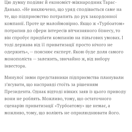
Цю думку поділяє й еко­номіст-міжнародник Тарас­
Данько. «Не виключено, що уряд сподівається саме на
те, що підприємство потрапить до рук закордонної
компанії. Проте це малоймовірно. Якщо ж «Турбоатом»
потрапив до сфери інтересів вітчизняного бізнесу, то
він спробує придбати компанію на пільгових умовах. І
тоді держава від її приватизації просто нічого не
одержить», — пояснює експерт. Якою буде доля самого
монополіста — залежить, звичайно ж, від вибору
інвестора.
Минулої зими представники підприємства планували
з’ясувати, що насправді стоїть за рішенням
Президента.­ Однак відтоді ніяких заяв із цього приводу
вони не роб­лять. Можливо, тому, що остаточного
сценарію приватизації «Турбоатому» ще немає, а
можливо, тому, що воліють не оприлюднювати його.