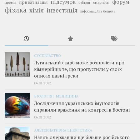
підсумок
форум
приватизація
премія
смартфон
рейтинг
фізика
інвестиція
хімія
інформаційна безпека
СУСПІЛЬСТВО
Луганський скарб може розповісти про
кіммерійців те, що пропустили у своїх
описах давні греки
06.01.2012
БІОЛОГІЯ І МЕДИЦИНА
Дослідження українських імунологів
справили враження на конгресі в Бостоні
06.01.2012
АЛЬТЕРНАТИВНА ЕНЕРГЕТИКА
Навіть одержавши ще більше російського