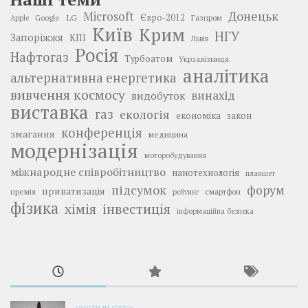
Донецьк
Microsoft
LG
Євро-2012
Google
Газпром
Apple
Київ
Крим
НГУ
Запоріжжя
КПІ
Львів
Росія
Нафтогаз
Турбоатом
Укрзалізниця
аналітика
альтернативна енергетика
вивчення космосу
винахід
видобуток
виставка
газ
екологія
економіка
закон
конференція
змагання
медицина
модернізація
моторобудування
міжнародне співробітництво
нанотехнологія
планшет
підсумок
форум
приватизація
премія
смартфон
рейтинг
фізика
інвестиція
хімія
інформаційна безпека
СУСПІЛЬСТВО