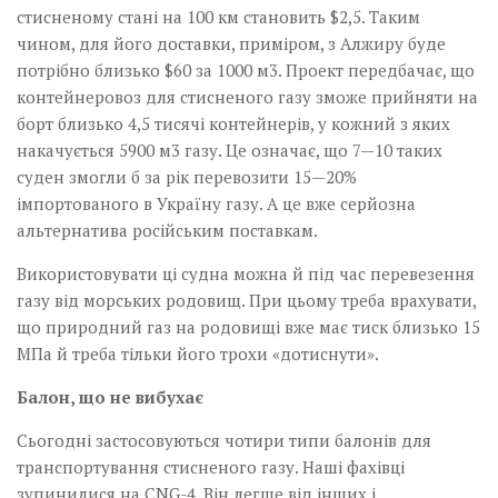
стисненому стані на 100 км становить $2,5. Таким
чином, для його доставки, приміром, з Алжиру буде
потрібно близько $60 за 1000 м3. Проект передбачає, що
контейнеровоз для стисненого газу зможе прийняти на
борт близько 4,5 тисячі контейнерів, у кожний з яких
накачується 5900 м3 газу. Це означає, що 7—10 таких
суден змогли б за рік перевозити 15—20%
імпортованого в Україну газу. А це вже серйозна
альтернатива російським поставкам.
Використовувати ці судна можна й під час перевезення
газу від морських родовищ. При цьому треба врахувати,
що природний газ на родовищі вже має тиск близько 15
МПа й треба тільки його трохи «дотиснути».
Балон, що не вибухає
Сьогодні застосовуються чотири типи балонів для
транспортування стисненого газу. Наші фахівці
зупинилися на CNG-4. Він легше від інших і,