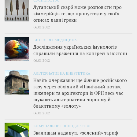
Луганський скарб може розповісти про
кіммерійців те, що пропустили у своїх
описах давні греки
06.01.2012
БІОЛОГІЯ І МЕДИЦИНА
Дослідження українських імунологів
справили враження на конгресі в Бостоні
06.01.2012
АЛЬТЕРНАТИВНА ЕНЕРГЕТИКА
Навіть одержавши ще більше російського
газу через обхідний «Північний потік»,­
інженери та архітектори із ФРН весь час
шукають альтернативи чорному й
блакитному «золоту»
06.01.2012
КОМУНАЛЬНЕ ГОСПОДАРСТВО
Звалищам нададуть «зелений» тариф