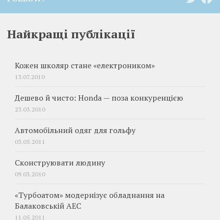
Найкращі публікації
Кожен школяр стане «електроником»
13.07.2010
Дешево й чисто: Honda — поза конкуренцією
23.03.2010
Автомобільний одяг для гольфу
03.05.2011
Сконструювати людину
09.03.2010
«Турбоатом» модернізує обладнання на
Балаковській АЕС
11.05.2011