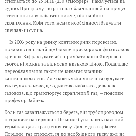
стискається до 25 МПа (250 атмосфер) і накачується на
судно. При цьому витрати на обладнання й на процес
стиснення газу набагато нижче, ніж на його
скраплення. Крім того, немає необхідності будувати
спеціальні судна.
— Із 2006 року на ринку контейнерних перевезень
почався спад, який ще більше прискорився фінансовою
кризою. Зафрахтувати або придбати контейнеровоз
сьогодні можна за відносно низькою ціною. Подальше
переобладнання також не вимагає значних
капіталовкладень. Але навіть якби довелося будувати
такі судна заново, це однаково набагато дешевше
газовоза, що транспортує скраплений газ, — пояснює
професор Зайцев.
Коли газ завантажується з берега, він трубопроводом
потрапляє на термінал. Це може бути навіть наявний
термінал для скраплення газу. Далі є два варіанти.
Перший: газ стискається до необхідного тиску вже на