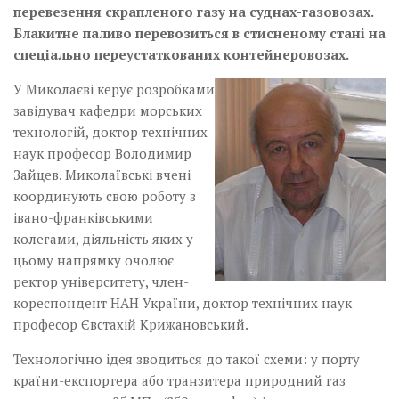
перевезення скрапленого газу на суднах-газовозах.
Блакитне паливо перевозиться в стисненому стані на
спеціально переустаткованих контейнеровозах.
У Миколаєві керує розробками
завідувач кафедри морських
технологій, доктор технічних
наук професор Володимир
Зайцев. Миколаївські вчені
координують свою роботу з
івано-франківськими
колегами, діяльність яких у
цьому напрямку очолює
ректор університету, член-
кореспондент НАН України, доктор технічних наук
професор Євстахій Крижановський.
Технологічно ідея зводиться до такої схеми: у порту
країни-експортера або транзитера природний газ