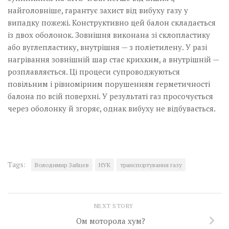
найголовніше, гарантує захист від вибуху газу у
випадку пожежі. Конструктивно цей балон складається
із двох оболонок. Зовнішня виконана зі склопластику
або вуглепластику, внутрішня — з поліетилену. У разі
нагрівання зовнішній шар стає крихким, а внутрішній —
розплавляється. Ці процеси супроводжуються
повільним і рівномірним порушенням герметичності
балона по всій поверхні. У результаті газ просочується
через оболонку й згоряє, однак вибуху не відбувається.
Tags:
Володимир Зайцев
НУК
транспортування газу
NEXT STORY
Ом моторола хум?