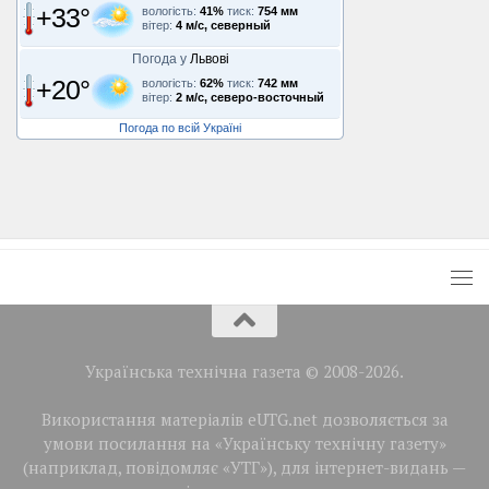
+33°
вологість:
41%
тиск:
754 мм
вітер:
4 м/с, северный
Погода у
Львові
+20°
вологість:
62%
тиск:
742 мм
вітер:
2 м/с, северо-восточный
Погода по всій Україні
Українська технічна газета © 2008-2026.
Використання матеріалів eUTG.net дозволяється за
умови посилання на «Українську технічну газету»
(наприклад, повідомляє «УТГ»), для інтернет-видань —