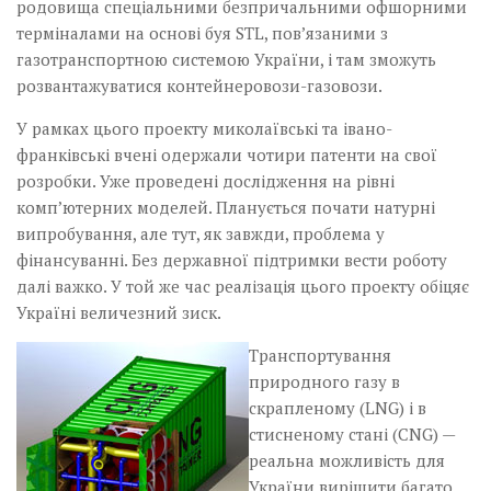
родовища спеціальними безпричальними офшорними
терміналами на основі буя STL, пов’язаними з
газотранспортною системою України, і там зможуть
розвантажуватися контейнеровози-газовози.
У рамках цього проекту миколаївські та івано-
франківські вчені одержали чотири патенти на свої
розробки. Уже проведені дослідження на рівні
комп’ютерних моделей. Планується почати натурні
випробування, але тут, як завжди, проблема у
фінансуванні. Без державної підтримки вести роботу
далі важко. У той же час реалізація цього проекту обіцяє
Україні величезний зиск.
Транспортування
природного газу в
скрапленому (LNG) і в
стисненому стані (CNG) —
реальна можливість для
України вирішити багато