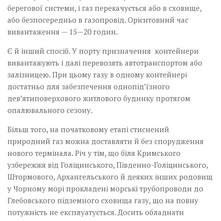
берегової системи, і газ перекачується або в сховище,
або безпосередньо в газопровід. Орієнтовний час
вивантаження — 15—20 годин.
Є й інший спосіб. У порту призначення контейнери
вивантажують і далі перевозять автотранспортом або
залізницею. При цьому газу в одному контейнері
достатньо для забезпечення однопід’їзного
дев’ятиповерхового житлового будинку протягом
опалювального сезону.
Більш того, на початковому етапі стиснений
природний газ можна доставляти й без спорудження
нового термінала. Річ у тім, що біля Кримського
узбережжя від Голіцинського, Південно-Голіцинського,
Штормового, Архангельського й деяких інших родовищ
у Чорному морі прокладені морські трубопроводи до
Глебовського підземного сховища газу, що на повну
потужність не експлуатується. Досить обладнати