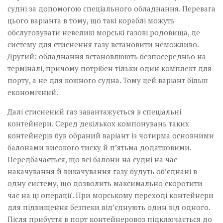
судні за допомогою спеціального обладнання. Перевага
цього варіанта в тому, що такі кораблі можуть
обслуговувати невеликі морські газові родовища, де
систему для стиснення газу встановити неможливо.
Другий: обладнання встановлюють безпосередньо на
терміналі, причому потрібен тільки один комплект для
порту, а не для кожного судна. Тому цей варіант більш
економічний.
Далі стиснений газ завантажується в спеціальні
контейнери. Серед декількох компонувань таких
контейнерів був обраний варіант із чотирма основними
балонами високого тиску й п’ятьма додатковими.
Передбачається, що всі балони на судні на час
накачування й викачування газу будуть об’єднані в
одну систему, що дозволить максимально скоротити
час на ці операції. При морському переході контейнери
для підвищення безпеки від’єднують один від одного.
Після прибуття в порт контейнеровоз підключається до