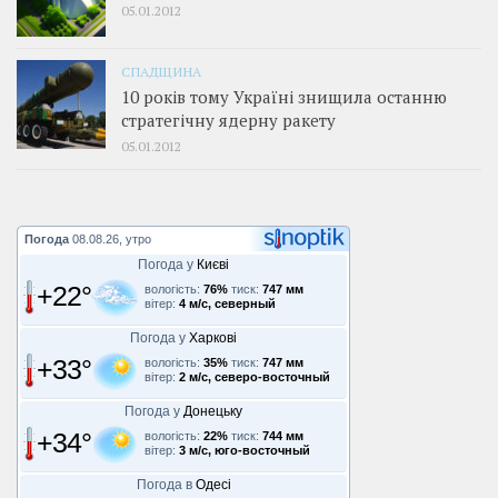
05.01.2012
СПАДЩИНА
10 років тому Україні знищила останню
стратегічну ядерну ракету
05.01.2012
Погода
08.08.26, утро
Погода у
Києві
+22°
вологість:
76%
тиск:
747 мм
вітер:
4 м/с, северный
Погода у
Харкові
+33°
вологість:
35%
тиск:
747 мм
вітер:
2 м/с, северо-восточный
Погода у
Донецьку
+34°
вологість:
22%
тиск:
744 мм
вітер:
3 м/с, юго-восточный
Погода в
Одесі