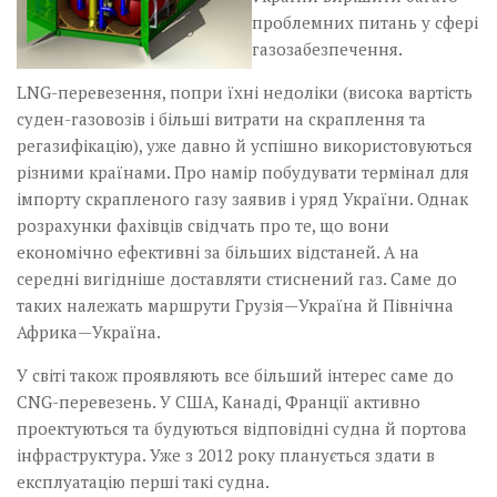
проблемних питань у сфері
газозабезпечення.
LNG-перевезення, попри їхні недоліки (висока вартість
суден-газовозів і більші витрати на скраплення та
регази­фікацію), уже давно й успішно використовуються
різними країнами. Про намір побудувати термінал для
імпорту скрапленого газу заявив і уряд України. Однак
розрахунки фахівців свідчать про те, що вони
економічно ефективні за більших відстаней. А на
середні вигідніше доставляти стиснений газ. Саме до
таких належать маршрути Грузія—Україна й Північна
Африка—Україна.
У світі також проявляють все більший інтерес саме до
CNG-перевезень. ­У США, Канаді, Франції активно
проектуються та будуються відповідні судна й портова
інфраструктура. Уже з 2012 року планується здати в
експлуатацію перші такі судна.