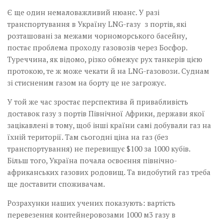
Є ще один немаловажливий нюанс.­ У разі
транспортування в Україну LNG-газу з портів, які
розташовані за меж­а­ми чорноморського басейну,
постає проблема проходу газовозів через Босфор.
Туреччина, як відомо, різко обмежує рух танкерів цією
протокою, те ж може чекати й на LNG-газовози. Суднам
зі стисненим газом на борту це не загрожує.
У той же час зростає перспектива й привабливість
доставок газу з портів Північної Африки, держави якої
зацікавлені в тому, щоб інші країни самі добували газ на
їхній території. Там сьогодні­ ціна на газ (без
транспортування) не перевищує $100 за 1000 кубів.
Більш того, Україна почала освоєння північно­
африканських газових родовищ. Та видобутий газ треба
ще доставити споживачам.
Розрахунки наших учених показують: вартість
перевезення контейнеровозами 1000 м3 газу в