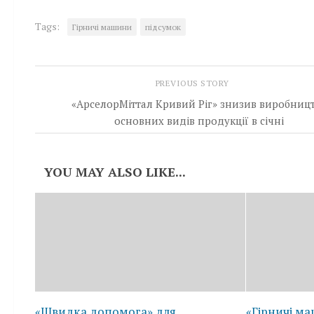
Tags:
Гірничі машини
підсумок
PREVIOUS STORY
«АрселорМіттал Кривий Ріг» знизив виробниц
основних видів продукції в січні
YOU MAY ALSO LIKE...
«Швидка допомога» для
«Гірничі м