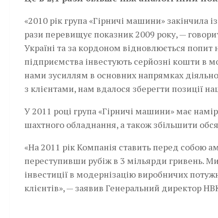
«2010 рік група «Гірничі машини» закінчила і
рази перевищує показник 2009 року, — говор
Україні та за кордоном відновлюється попит 
підприємства інвестують серйозні кошти в м
нами зусиллям в основних напрямках діяльност
з клієнтами, нам вдалося зберегти позиції на
У 2011 році група «Гірничі машини» має намір
шахтного обладнання, а також збільшити обся
«На 2011 рік Компанія ставить перед собою ам
переступивши рубіж в 3 мільярди гривень. 
інвестиції в модернізацію виробничих потужн
клієнтів», — заявив Генеральний директор Н