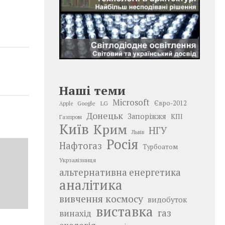
Наші теми
Microsoft
LG
Євро-2012
Google
Apple
Донецьк
Запоріжжя
КПІ
Газпром
Київ
Крим
НГУ
Львів
Росія
Нафтогаз
Турбоатом
Укрзалізниця
альтернативна енергетика
аналітика
вивчення космосу
видобуток
виставка
газ
винахід