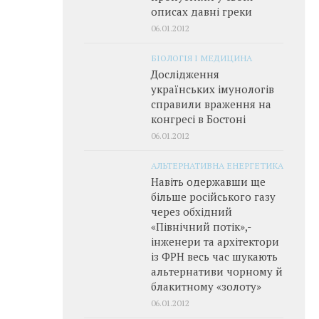
описах давні греки
06.01.2012
БІОЛОГІЯ І МЕДИЦИНА
Дослідження
українських імунологів
справили враження на
конгресі в Бостоні
06.01.2012
АЛЬТЕРНАТИВНА ЕНЕРГЕТИКА
Навіть одержавши ще
більше російського газу
через обхідний
«Північний потік»,­
інженери та архітектори
із ФРН весь час шукають
альтернативи чорному й
блакитному «золоту»
06.01.2012