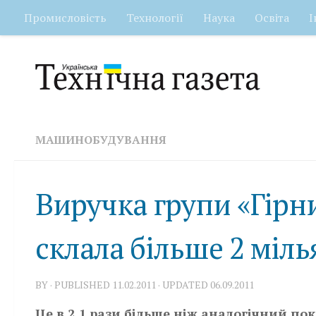
Промисловість
Технології
Наука
Освіта
І
Skip to content
МАШИНОБУДУВАННЯ
Виручка групи «Гірн
склала більше 2 міль
BY
· PUBLISHED
11.02.2011
· UPDATED
06.09.2011
Це в 2,1 рази більше ніж аналогічний пока