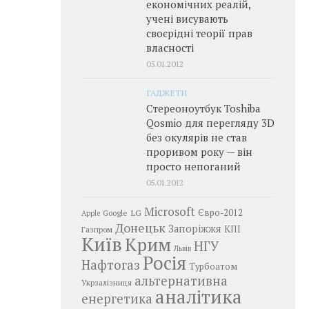
економічних реалій,
учені висувають
своєрідні теорії прав
власності
05.01.2012
ГАДЖЕТИ
Стереоноутбук Toshiba
Qosmio для перегляду 3D
без окулярів не став
проривом року — він
просто непоганий
05.01.2012
Microsoft
LG
Євро-2012
Google
Apple
Донецьк
Запоріжжя
КПІ
Газпром
Київ
Крим
НГУ
Львів
Росія
Нафтогаз
Турбоатом
альтернативна
Укрзалізниця
аналітика
енергетика