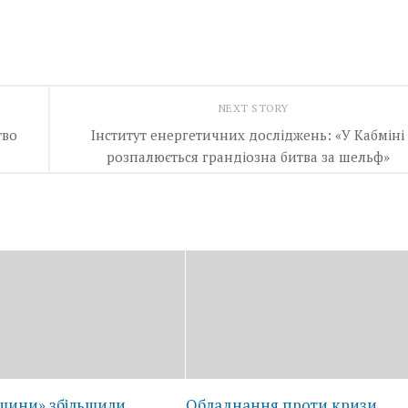
NEXT STORY
тво
Інститут енергетичних досліджень: «У Кабміні
розпалюється грандіозна битва за шельф»
ашини» збільшили
Обладнання проти кризи