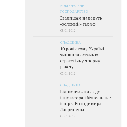
КОМУНАЛЬНЕ
ГОСПОДАРСТВО
Звалищам нададуть
«зелений» тариф
05.01.2012
СПАДЩИНА
10 років тому Україні
знищила останню
стратегічну ядерну
ракету
05.01.2012
СПАДЩИНА
Від монтажника до
інноватора і бізнесмена:
історія Володимира
Лавриненко
04.01.2012