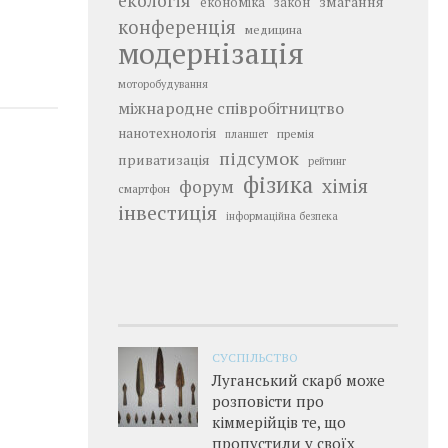
екологія
змагання
економіка
закон
конференція
медицина
модернізація
моторобудування
міжнародне співробітництво
нанотехнологія
премія
планшет
підсумок
приватизація
рейтинг
фізика
хімія
форум
смартфон
інвестиція
інформаційна безпека
СУСПІЛЬСТВО
Луганський скарб може
розповісти про
кіммерійців те, що
пропустили у своїх