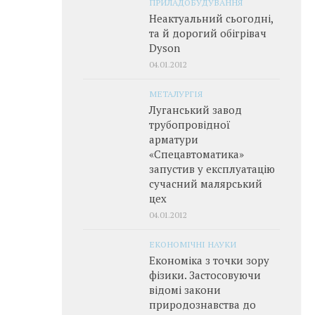
ПРИЛАДОБУДУВАННЯ
Неактуальний сьогодні,
та й дорогий обігрівач
Dyson
04.01.2012
МЕТАЛУРГІЯ
Луганський завод
трубопровідної
арматури
«Спецавтоматика»
запустив у експлуатацію
сучасний малярський
цех
04.01.2012
ЕКОНОМІЧНІ НАУКИ
Економіка з точки зору
фізики. Застосовуючи
відомі закони
природознавства до