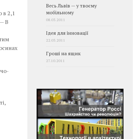
Весь Львів — у твоєму
 в 2,1
мобільному
08.03.2011
— В
Ідея для інновації
итим
22.03.2011
носинах
Гроші на ящик
27.10.2011
ичо-
і,