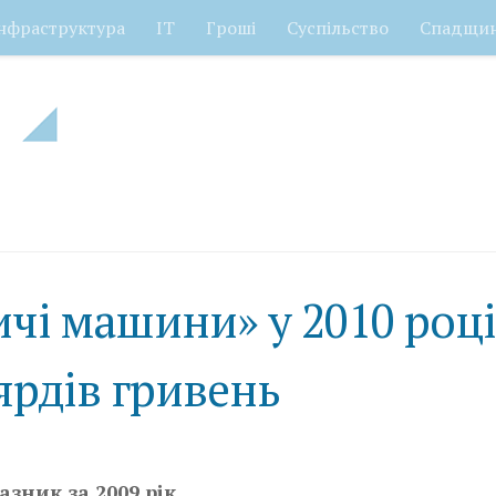
нфраструктура
ІТ
Гроші
Суспільство
Спадщи
ичі машини» у 2010 році
ярдів гривень
зник за 2009 рік.