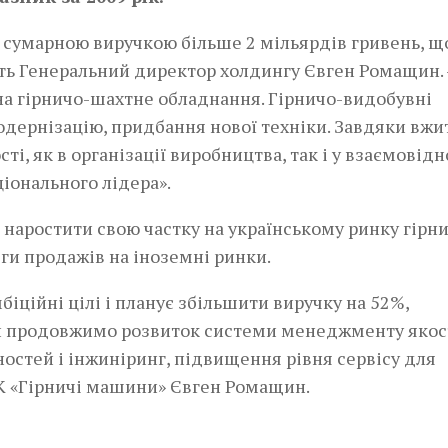
з сумарною виручкою більше 2 мільярдів гривень, що
ить Генеральний директор холдингу Євген Ромащин. 
на гірничо-шахтне обладнання. Гірничо-видобувні
одернізацію, придбання нової техніки. Завдяки вж
і, як в організації виробництва, так і у взаємовід
ціонального лідера».
 наростити свою частку на українському ринку гірн
ги продажів на іноземні ринки.
біційні цілі і планує збільшити виручку на 52%,
Ми продовжимо розвиток системи менеджменту якост
остей і інжиніринг, підвищення рівня сервісу для
ВК «Гірничі машини» Євген Ромащин.