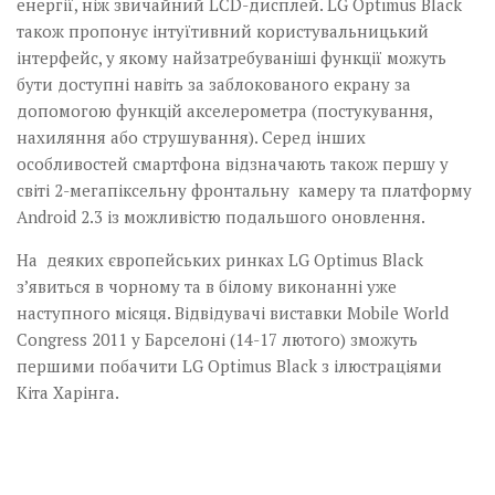
енергії, ніж звичайний LCD-дисплей. LG Optimus Black
також пропонує інтуїтивний користувальницький
інтерфейс, у якому найзатребуваніші функції можуть
бути доступні навіть за заблокованого екрану за
допомогою функцій акселерометра (постукування,
нахиляння або струшування). Серед інших
особливостей смартфона відзначають також першу у
світі 2-мегапіксельну фронтальну камеру та платформу
Android 2.3 із можливістю подальшого оновлення.
На деяких європейських ринках LG Optimus Black
з’явиться в чорному та в білому виконанні уже
наступного місяця. Відвідувачі виставки Mobile World
Congress 2011 у Барселоні (14-17 лютого) зможуть
першими побачити LG Optimus Black з ілюстраціями
Кіта Харінга.