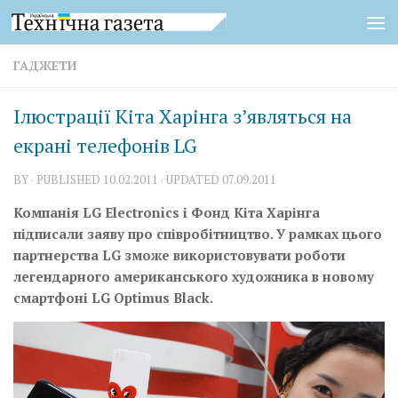
Skip to content
ГАДЖЕТИ
Ілюстрації Кіта Харінга з’являться на
екрані телефонів LG
BY
· PUBLISHED
10.02.2011
· UPDATED
07.09.2011
Компанія LG Electronics і Фонд Кіта Харінга
підписали заяву про співробітництво. У рамках цього
партнерства LG зможе використовувати роботи
легендарного американського художника в новому
смартфоні
LG Optimus Black.