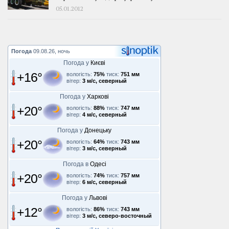
05.01.2012
Погода
09.08.26, ночь
Погода у
Києві
+16°
вологість:
75%
тиск:
751 мм
вітер:
3 м/с, северный
Погода у
Харкові
+20°
вологість:
88%
тиск:
747 мм
вітер:
4 м/с, северный
Погода у
Донецьку
+20°
вологість:
64%
тиск:
743 мм
вітер:
3 м/с, северный
Погода в
Одесі
+20°
вологість:
74%
тиск:
757 мм
вітер:
6 м/с, северный
Погода у
Львові
+12°
вологість:
86%
тиск:
743 мм
вітер:
3 м/с, северо-восточный