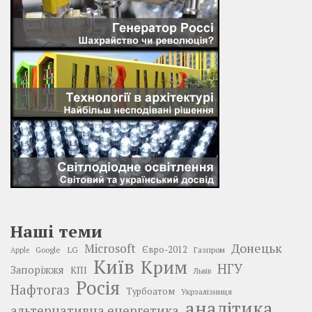
Наші теми
Донецьк
Microsoft
LG
Євро-2012
Google
Газпром
Apple
Київ
Крим
НГУ
Запоріжжя
КПІ
Львів
Росія
Нафтогаз
Турбоатом
Укрзалізниця
аналітика
альтернативна енергетика