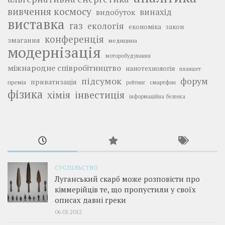
вивчення космосу
винахід
видобуток
виставка
газ
екологія
економіка
закон
конференція
змагання
медицина
модернізація
моторобудування
міжнародне співробітництво
нанотехнологія
планшет
підсумок
форум
приватизація
премія
смартфон
рейтинг
фізика
інвестиція
хімія
інформаційна безпека
СУСПІЛЬСТВО
Луганський скарб може розповісти про
кіммерійців те, що пропустили у своїх
описах давні греки
06.01.2012