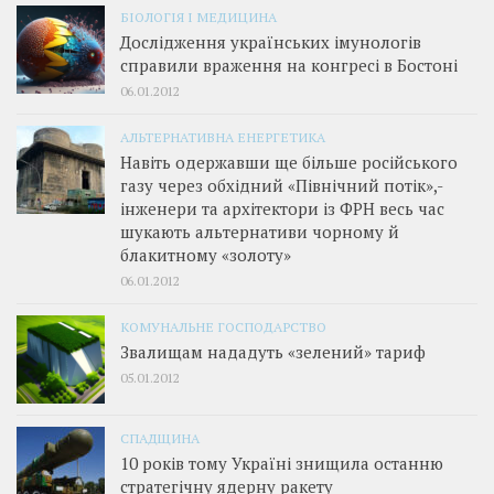
БІОЛОГІЯ І МЕДИЦИНА
Дослідження українських імунологів
справили враження на конгресі в Бостоні
06.01.2012
АЛЬТЕРНАТИВНА ЕНЕРГЕТИКА
Навіть одержавши ще більше російського
газу через обхідний «Північний потік»,­
інженери та архітектори із ФРН весь час
шукають альтернативи чорному й
блакитному «золоту»
06.01.2012
КОМУНАЛЬНЕ ГОСПОДАРСТВО
Звалищам нададуть «зелений» тариф
05.01.2012
СПАДЩИНА
10 років тому Україні знищила останню
стратегічну ядерну ракету