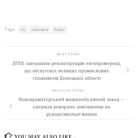
Tags:
LG
смартфон
Харінг
NEXT STORY
ДТЕК завершила реконструкцію електромережі,
що обслуговує великих промислових
споживачів Донецької області
PREVIOUS STORY
Новокраматорський машинобудівний завод —
одержав рекордне замовлення на
рудорозмельні млини
YOU MAY ALSO LIKE...