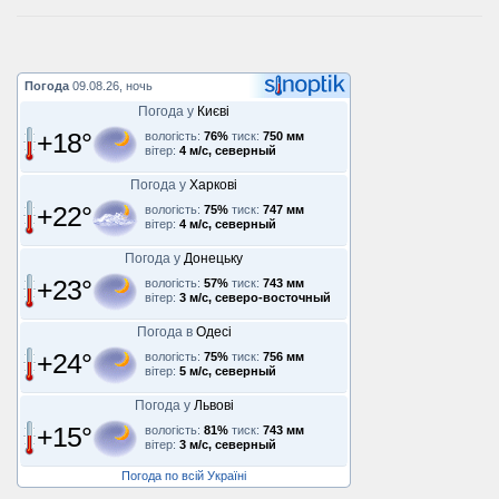
Погода
09.08.26, ночь
Погода у
Києві
+18°
вологість:
76%
тиск:
750 мм
вітер:
4 м/с, северный
Погода у
Харкові
+22°
вологість:
75%
тиск:
747 мм
вітер:
4 м/с, северный
Погода у
Донецьку
+23°
вологість:
57%
тиск:
743 мм
вітер:
3 м/с, северо-восточный
Погода в
Одесі
+24°
вологість:
75%
тиск:
756 мм
вітер:
5 м/с, северный
Погода у
Львові
+15°
вологість:
81%
тиск:
743 мм
вітер:
3 м/с, северный
Погода по всій Україні