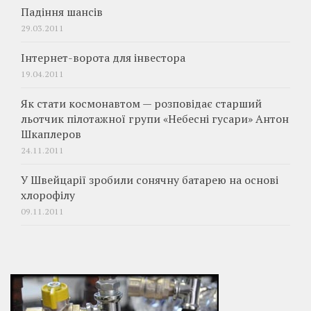
Падіння шансів
29.03.2011
Інтернет-ворота для інвестора
19.04.2011
Як стати космонавтом — розповідає старший
льотчик пілотажної групи «Небесні гусари» Антон
Шкаплеров
24.11.2011
У Швейцарії зробили сонячну батарею на основі
хлорофілу
09.11.2011