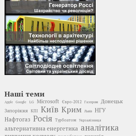
Наші теми
Донецьк
Microsoft
LG
Євро-2012
Google
Газпром
Apple
Київ
Крим
НГУ
Запоріжжя
КПІ
Львів
Росія
Нафтогаз
Турбоатом
Укрзалізниця
аналітика
альтернативна енергетика