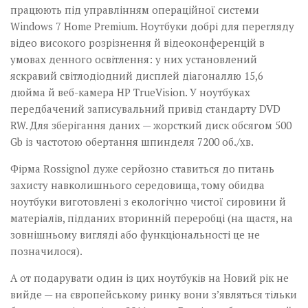
працюють під управлінням операційної системи
Windows 7 Home Premium. Ноутбуки добрі для перегляду
відео високого розрізнення й відеоконференцій в
умовах денного освітлення: у них установлений
яскравий світлодіодний дисплей діагоналлю 15,6
дюйма й веб-камера HP TrueVision. У ноутбуках
передбачений записувальний привід стандарту DVD
RW. Для зберігання даних — жорсткий диск обсягом 500
Gb із частотою обертання шпинделя 7200 об./хв.
Фірма Rossignol дуже серйозно ставиться до питань
захисту навколишнього середовища, тому обидва
ноутбуки виготовлені з екологічно чистої сировини й
матеріалів, підданих вторинній переробці (на щастя, на
зовнішньому вигляді або функціональності це не
позначилося).
А от подарувати один із цих ноутбуків на Новий рік не
вийде — на європейському ринку вони з’являться тільки