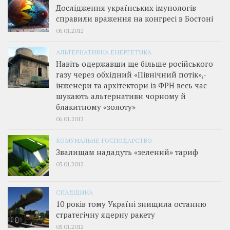
Дослідження українських імунологів
справили враження на конгресі в Бостоні
06.01.2012
АЛЬТЕРНАТИВНА ЕНЕРГЕТИКА
Навіть одержавши ще більше російського
газу через обхідний «Північний потік»,­
інженери та архітектори із ФРН весь час
шукають альтернативи чорному й
блакитному «золоту»
06.01.2012
КОМУНАЛЬНЕ ГОСПОДАРСТВО
Звалищам нададуть «зелений» тариф
05.01.2012
СПАДЩИНА
10 років тому Україні знищила останню
стратегічну ядерну ракету
05.01.2012