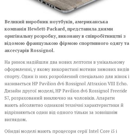
Великий виробник ноутбуків, американська
компанія Hewlett-Packard, представила днями
оригінальну розробку, виконану в співробітництві з
відомою французькою фірмою спортивного одягу та
аксесуарів Rossignol.
На ринок надійшли два нових лептопи в унікальному
оформленні, у якому використані мотиви зимових видів
спорту. Один із них розроблений спеціально для жінок і
називається HP Pavilion dv6 Rossignol Attraxion VIII Echo.
Дизайн другої моделі, HP Pavilion dv6 Rossignol Freeride
S7, розрахований виключно на чоловіків. Апарати
мають абсолютно однакові технічні характеристики й
відрізняються один від одного тільки за зовнішнім
виглядом.
Обидві моделі мають процесори серії Intel Core i5 і