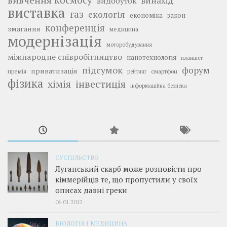
вивчення космосу
винахід
видобуток
виставка
газ
екологія
економіка
закон
конференція
змагання
медицина
модернізація
моторобудування
міжнародне співробітництво
нанотехнологія
планшет
підсумок
форум
приватизація
премія
смартфон
рейтинг
фізика
інвестиція
хімія
інформаційна безпека
СУСПІЛЬСТВО
Луганський скарб може розповісти про
кіммерійців те, що пропустили у своїх
описах давні греки
06.01.2012
БІОЛОГІЯ І МЕДИЦИНА