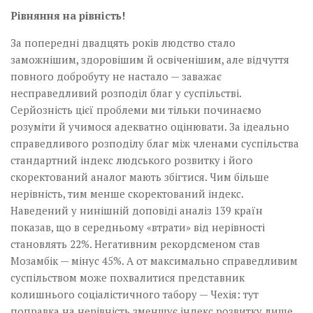
Рівняння на рівність!
За попередні двадцять років людство стало
заможнішим, здоровішим й освіченішим, але відчуття
повного добробуту не настало — заважає
несправедливий розподіл благ у суспільстві.
Серйозність цієї проблеми ми тільки починаємо
розуміти й учимося адекватно оцінювати. За ідеально
справедливого розподілу благ між членами суспільства
стандартний індекс людського розвитку і його
скоректований аналог мають збігтися. Чим більше
нерівність, тим менше скоректований індекс.
Наведений у нинішній доповіді аналіз 139 країн
показав, що в середньому «втрати» від нерівності
становлять 22%. Негативним рекордсменом став
Мозамбік — мінус 45%. А от максимально справедливим
суспільством може похвалитися представник
колишнього соціалістичного табору — Чехія: тут
поправка на нерівність зменшує індекс розвитку лише