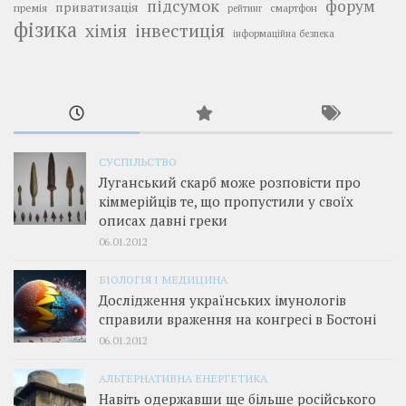
підсумок
форум
приватизація
премія
смартфон
рейтинг
фізика
інвестиція
хімія
інформаційна безпека
СУСПІЛЬСТВО
Луганський скарб може розповісти про
кіммерійців те, що пропустили у своїх
описах давні греки
06.01.2012
БІОЛОГІЯ І МЕДИЦИНА
Дослідження українських імунологів
справили враження на конгресі в Бостоні
06.01.2012
АЛЬТЕРНАТИВНА ЕНЕРГЕТИКА
Навіть одержавши ще більше російського