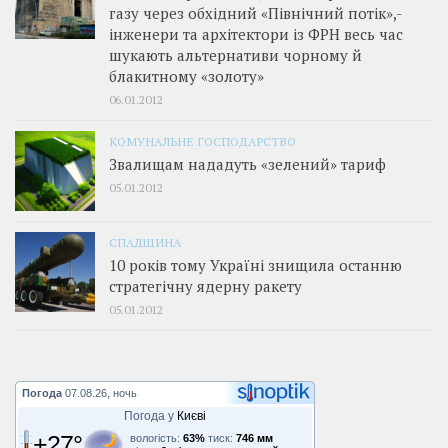
газу через обхідний «Північний потік»,­
інженери та архітектори із ФРН весь час
шукають альтернативи чорному й
блакитному «золоту»
06.01.2012
КОМУНАЛЬНЕ ГОСПОДАРСТВО
Звалищам нададуть «зелений» тариф
05.01.2012
СПАДЩИНА
10 років тому Україні знищила останню
стратегічну ядерну ракету
05.01.2012
Погода
07.08.26, ночь
Погода у
Києві
+27°
вологість:
63%
тиск:
746 мм