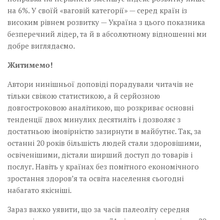
на 6%. У своїй «ваговій категорії» — серед країн із
високим рівнем розвитку — Україна з цього показника
безперечний лідер, та й в абсолютному відношенні ми
добре виглядаємо.
Житимемо!
Автори нинішньої доповіді порадували читачів не
тільки свіжою статистикою, а й серйозною
довгостроковою аналітикою, що розкриває основні
тенденції двох минулих десятиліть і дозволяє з
достатньою імовірністю зазирнути в майбутнє. Так, за
останні 20 років більшість людей стали здоровішими,
освіченішими, дістали ширший доступ до товарів і
послуг. Навіть у країнах без помітного економічного
зростання здоров’я та освіта населення сьогодні
набагато якісніші.
Зараз важко уявити, що за часів палеоліту середня