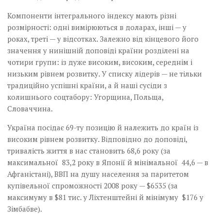
Компоненти інтегрального індексу мають різні
розмірності: одні вимірюються в доларах, інші — у
роках, треті — у відсотках. Залежно від кінцевого його
значення у нинішній доповіді країни розділені на
чотири групи: із дуже високим, високим, середнім і
низьким рівнем розвитку. У списку лідерів — не тільки
традиційно успішні країни, а й наші сусіди з
колишнього соцтабору: Угорщина, Польща,
Словаччина.
Україна посідає 69-ту позицію й належить до країн із
високим рівнем розвитку. Відповідно до доповіді,
тривалість життя в нас становить 68,6 року (за
максимальної 83,2 року в Японії й мінімальної 44,6 — в
Афганістані), ВВП на душу населення за паритетом
купівельної спроможності 2008 року — $6535 (за
максимуму в $81 тис. у Ліхтенштейні й мінімуму $176 у
Зімбабве).