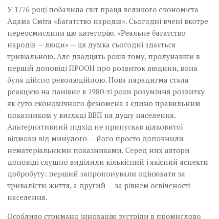
У 1776 році побачила світ праця великого економіста
Адама Сміта «Багатство народів». Сьогодні вчені вкотре
переосмислили цю категорію. «Реальне багатство
народів — люди» — ця думка сьогодні здається
тривіальною. Але двадцять років тому, пролунавши в
першій доповіді ПРООН про розвиток людини, вона
була дійсно революційною. Нова парадигма стала
реакцією на панівне в 1980-ті роки розуміння розвитку
як суто економічного феномена з єдино правильним
показником у вигляді ВВП на душу населення.
Альтернативний підхід не припускав цілковитої
відмови від минулого — його просто доповнили
нематеріальними показниками. Серед них автори
доповіді слушно виділили кількісний і якісний аспекти
добробуту: перший запропонували оцінювати за
тривалістю життя, а другий — за рівнем освіченості
населення.
Особливо стримано інновацію зустріли в промислово