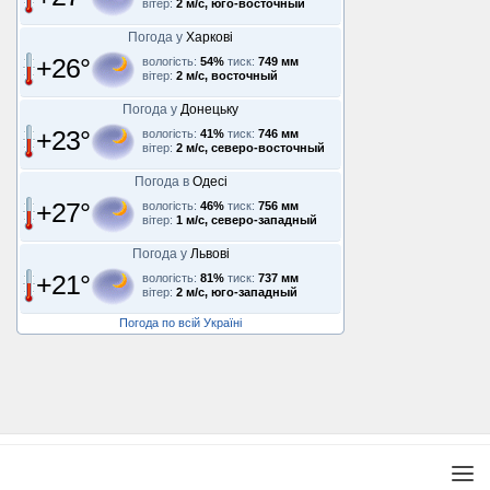
вітер:
2 м/с, юго-восточный
Погода у
Харкові
+26°
вологість:
54%
тиск:
749 мм
вітер:
2 м/с, восточный
Погода у
Донецьку
+23°
вологість:
41%
тиск:
746 мм
вітер:
2 м/с, северо-восточный
Погода в
Одесі
+27°
вологість:
46%
тиск:
756 мм
вітер:
1 м/с, северо-западный
Погода у
Львові
+21°
вологість:
81%
тиск:
737 мм
вітер:
2 м/с, юго-западный
Погода по всій Україні