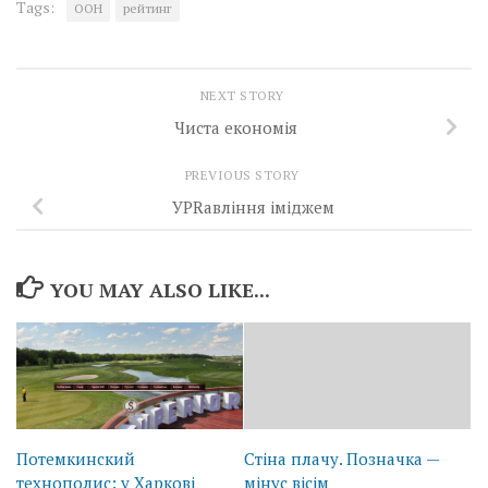
Tags:
ООН
рейтинг
NEXT STORY
Чиста економія
PREVIOUS STORY
УPRавління іміджем
YOU MAY ALSO LIKE...
Потемкинский
Стіна плачу. Позначка —
технополис: у Харкові
мінус вісім