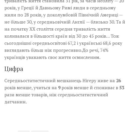
тривалість життя становила 31 рік, за часів неоліту — 20
років, у Греції й Давньому Римі люди в середньому
жили по 28 років, у доколумбовій Північній Америці —
не більше 30, у середньовічній Англії — близько 30. Та й
на початку ХХ століття середня тривалість життя
коливалася в більшості країн від 30 до 45 років… Тож
сьогоднішні середньосвітові 67,2 і українські 68,6 року
виглядають більш ніж прогресивно.До речі, 74%
українців уважають своє життя осмисленим.
Цифра
Середньостатистичний мешканець Нігеру живе на
26
років менше, учиться на
9
років менше й споживає в
53
рази менше товарів, ніж середньостатистичний
датчанин.