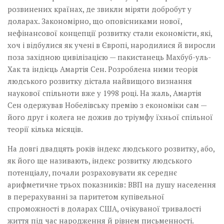
розвинених країнах, де звикли міряти добробут у
доларах. Закономірно, що оповісниками нової,
нефінансової концепції розвитку стали економісти, які,
хоч і відбулися як учені в Європі, народилися й виросли
поза західною цивілізацією — пакистанець Махбуб-уль-
Хак та індієць Амартія Сен. Розроблена ними теорія
людського розвитку дістала найвищого визнання
наукової спільноти вже у 1998 році. На жаль, Амартія
Сен одержував Нобелівську премію з економіки сам —
його друг і колега не дожив до тріумфу їхньої спільної
теорії кілька місяців.
На довгі двадцять років індекс людського розвитку, або,
як його ще називають, індекс розвитку людського
потенціалу, почали розраховувати як середнє
арифметичне трьох показників: ВВП на душу населення
в перерахуванні за паритетом купівельної
спроможності в доларах США, очікуваної тривалості
життя під час народження й рівнем письменності.