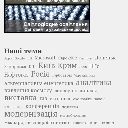
Наші теми
Донецьк
Microsoft
LG
Євро-2012
Google
Газпром
Apple
Київ
Крим
НГУ
Запоріжжя
КПІ
Львів
Росія
Нафтогаз
Турбоатом
Укрзалізниця
аналітика
альтернативна енергетика
вивчення космосу
винахід
видобуток
виставка
газ
екологія
економіка
закон
конференція
змагання
медицина
модернізація
моторобудування
міжнародне співробітництво
нанотехнологія
планшет